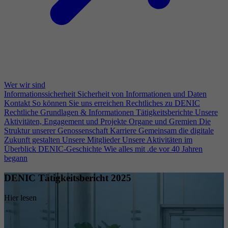
Wer wir sind
Informationssicherheit
Sicherheit von Informationen und Daten
Kontakt
So können Sie uns erreichen
Rechtliches zu DENIC
Rechtliche Grundlagen & Informationen
Tätigkeitsberichte
Unsere
Aktivitäten, Engagement und Projekte
Organe und Gremien
Die
Struktur unserer Genossenschaft
Karriere
Gemeinsam die digitale
Zukunft gestalten
Unsere Mitglieder
Unsere Aktivitäten im
Überblick
DENIC-Geschichte
Wie alles mit .de vor 40 Jahren
begann
DENIC Tätigkeitsbericht 2025
Hier lesen