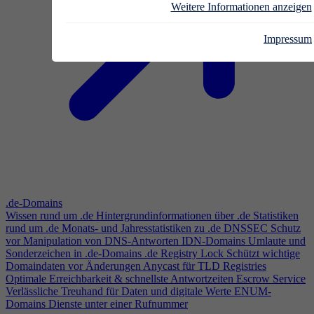
Weitere Informationen anzeigen
Impressum
.de-Domains
Wissen rund um .de
Hintergrundinformationen über .de
Statistiken
rund um .de
Monats- und Jahresstatistiken zu .de
DNSSEC
Schutz
vor Manipulation von DNS-Antworten
IDN-Domains
Umlaute und
Sonderzeichen in .de-Domains
.de Registry Lock
Schützt wichtige
Domaindaten vor Änderungen
Anycast für TLD Registries
Optimale Erreichbarkeit & schnellste Antwortzeiten
Escrow Service
Verlässliche Treuhand für Daten und digitale Werte
ENUM-
Domains
Dienste unter einer Rufnummer