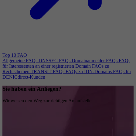
Top 10 FAQ
Allgemeine FAQs
DNSSEC FAQs
Domainanmelder FAQs
FAQs
für Interessenten an einer registrierten Domain
FAQs zu
Rechtsthemen
TRANSIT FAQs
FAQs zu IDN-Domains
FAQs für
DENICdirect-Kunden
Sie haben ein Anliegen?
Wir weisen den Weg zur richtigen Anlaufstelle