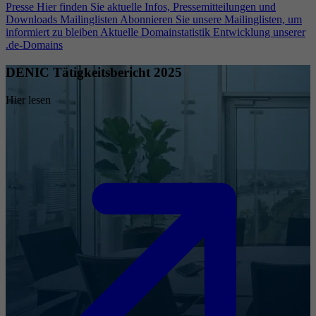
Presse
Hier finden Sie aktuelle Infos, Pressemitteilungen und
Downloads
Mailinglisten
Abonnieren Sie unsere Mailinglisten, um
informiert zu bleiben
Aktuelle Domainstatistik
Entwicklung unserer
.de-Domains
DENIC Tätigkeitsbericht 2025
Hier lesen