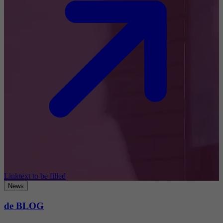
Linktext to be filled
News
de BLOG