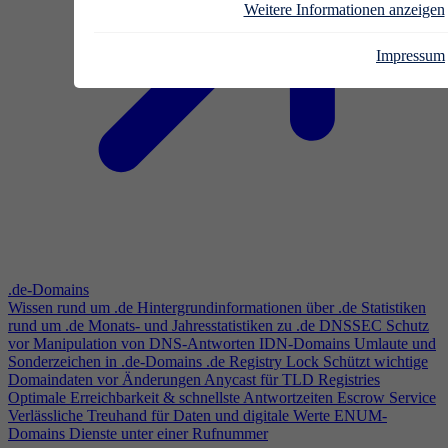
Weitere Informationen anzeigen
Impressum
.de-Domains
Wissen rund um .de
Hintergrundinformationen über .de
Statistiken
rund um .de
Monats- und Jahresstatistiken zu .de
DNSSEC
Schutz
vor Manipulation von DNS-Antworten
IDN-Domains
Umlaute und
Sonderzeichen in .de-Domains
.de Registry Lock
Schützt wichtige
Domaindaten vor Änderungen
Anycast für TLD Registries
Optimale Erreichbarkeit & schnellste Antwortzeiten
Escrow Service
Verlässliche Treuhand für Daten und digitale Werte
ENUM-
Domains
Dienste unter einer Rufnummer