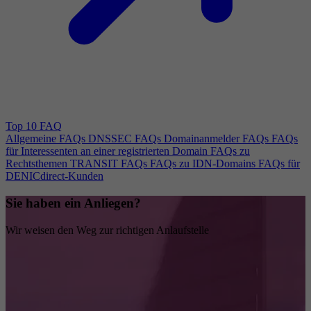
Top 10 FAQ
Allgemeine FAQs
DNSSEC FAQs
Domainanmelder FAQs
FAQs
für Interessenten an einer registrierten Domain
FAQs zu
Rechtsthemen
TRANSIT FAQs
FAQs zu IDN-Domains
FAQs für
DENICdirect-Kunden
Sie haben ein Anliegen?
Wir weisen den Weg zur richtigen Anlaufstelle