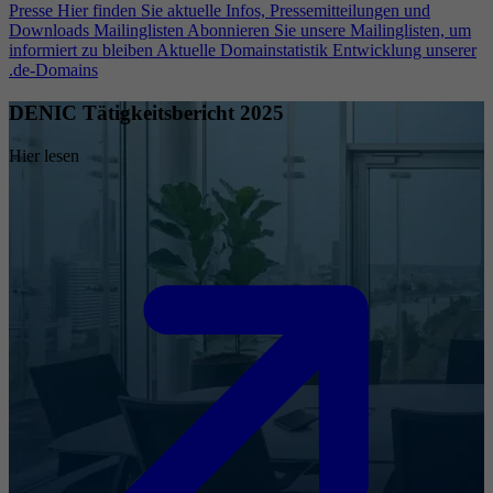
Presse
Hier finden Sie aktuelle Infos, Pressemitteilungen und
Downloads
Mailinglisten
Abonnieren Sie unsere Mailinglisten, um
informiert zu bleiben
Aktuelle Domainstatistik
Entwicklung unserer
.de-Domains
DENIC Tätigkeitsbericht 2025
Hier lesen