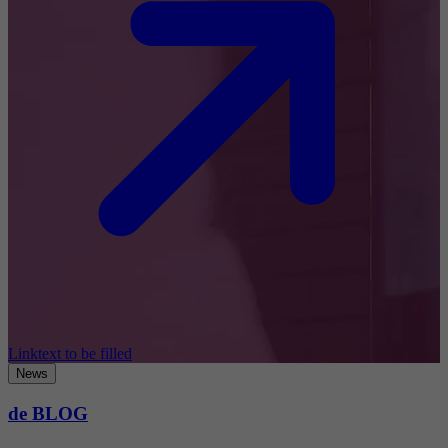
Linktext to be filled
News
de BLOG