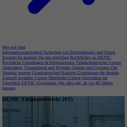
Wer wir sind
Informationssicherheit
Sicherheit von Informationen und Daten
Kontakt
So können Sie uns erreichen
Rechtliches zu DENIC
Rechtliche Grundlagen & Informationen
Tätigkeitsberichte
Unsere
Aktivitäten, Engagement und Projekte
Organe und Gremien
Die
Struktur unserer Genossenschaft
Karriere
Gemeinsam die digitale
Zukunft gestalten
Unsere Mitglieder
Unsere Aktivitäten im
Überblick
DENIC-Geschichte
Wie alles mit .de vor 40 Jahren
begann
DENIC Tätigkeitsbericht 2025
Hier lesen