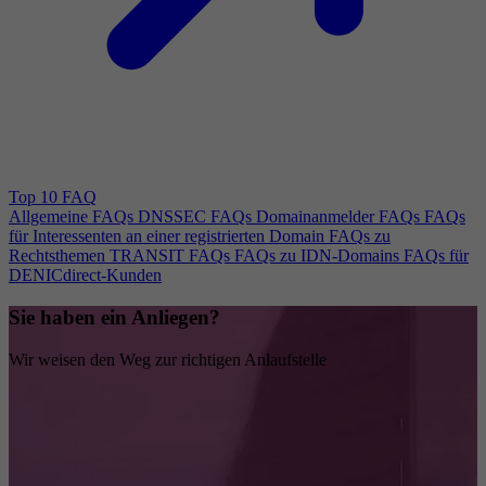
Top 10 FAQ
Allgemeine FAQs
DNSSEC FAQs
Domainanmelder FAQs
FAQs
für Interessenten an einer registrierten Domain
FAQs zu
Rechtsthemen
TRANSIT FAQs
FAQs zu IDN-Domains
FAQs für
DENICdirect-Kunden
Sie haben ein Anliegen?
Wir weisen den Weg zur richtigen Anlaufstelle