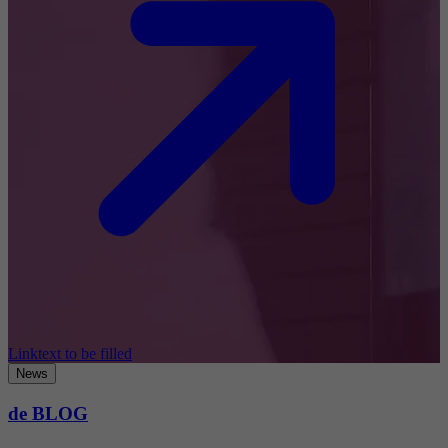
Linktext to be filled
News
de BLOG