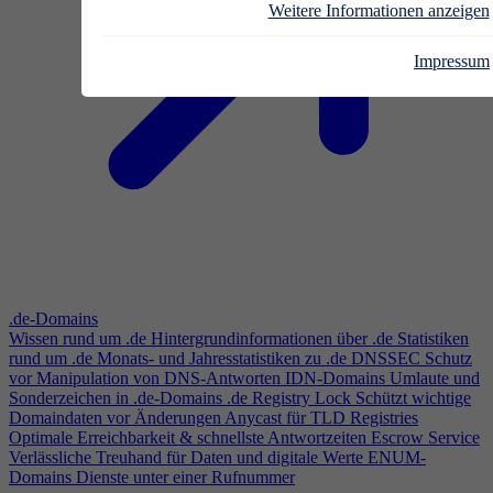
Weitere Informationen anzeigen
Impressum
.de-Domains
Wissen rund um .de
Hintergrundinformationen über .de
Statistiken
rund um .de
Monats- und Jahresstatistiken zu .de
DNSSEC
Schutz
vor Manipulation von DNS-Antworten
IDN-Domains
Umlaute und
Sonderzeichen in .de-Domains
.de Registry Lock
Schützt wichtige
Domaindaten vor Änderungen
Anycast für TLD Registries
Optimale Erreichbarkeit & schnellste Antwortzeiten
Escrow Service
Verlässliche Treuhand für Daten und digitale Werte
ENUM-
Domains
Dienste unter einer Rufnummer