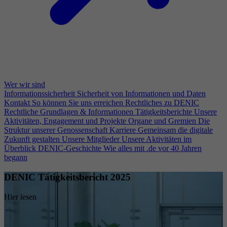
Wer wir sind
Informationssicherheit
Sicherheit von Informationen und Daten
Kontakt
So können Sie uns erreichen
Rechtliches zu DENIC
Rechtliche Grundlagen & Informationen
Tätigkeitsberichte
Unsere
Aktivitäten, Engagement und Projekte
Organe und Gremien
Die
Struktur unserer Genossenschaft
Karriere
Gemeinsam die digitale
Zukunft gestalten
Unsere Mitglieder
Unsere Aktivitäten im
Überblick
DENIC-Geschichte
Wie alles mit .de vor 40 Jahren
begann
DENIC Tätigkeitsbericht 2025
Hier lesen