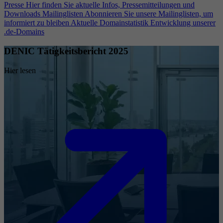
Presse
Hier finden Sie aktuelle Infos, Pressemitteilungen und
Downloads
Mailinglisten
Abonnieren Sie unsere Mailinglisten, um
informiert zu bleiben
Aktuelle Domainstatistik
Entwicklung unserer
.de-Domains
DENIC Tätigkeitsbericht 2025
Hier lesen