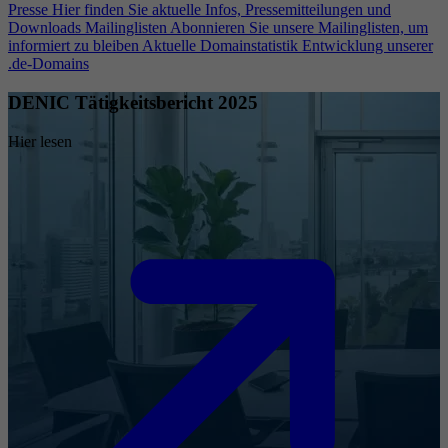
Presse
Hier finden Sie aktuelle Infos, Pressemitteilungen und
Downloads
Mailinglisten
Abonnieren Sie unsere Mailinglisten, um
informiert zu bleiben
Aktuelle Domainstatistik
Entwicklung unserer
.de-Domains
DENIC Tätigkeitsbericht 2025
Hier lesen