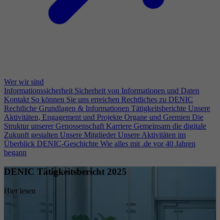
Wer wir sind
Informationssicherheit
Sicherheit von Informationen und Daten
Kontakt
So können Sie uns erreichen
Rechtliches zu DENIC
Rechtliche Grundlagen & Informationen
Tätigkeitsberichte
Unsere
Aktivitäten, Engagement und Projekte
Organe und Gremien
Die
Struktur unserer Genossenschaft
Karriere
Gemeinsam die digitale
Zukunft gestalten
Unsere Mitglieder
Unsere Aktivitäten im
Überblick
DENIC-Geschichte
Wie alles mit .de vor 40 Jahren
begann
DENIC Tätigkeitsbericht 2025
Hier lesen