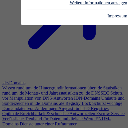
Weitere Informationen anzeigen
Impressum
.de-Domains
Wissen rund um .de
Hintergrundinformationen über .de
Statistiken
rund um .de
Monats- und Jahresstatistiken zu .de
DNSSEC
Schutz
vor Manipulation von DNS-Antworten
IDN-Domains
Umlaute und
Sonderzeichen in .de-Domains
.de Registry Lock
Schützt wichtige
Domaindaten vor Änderungen
Anycast für TLD Registries
Optimale Erreichbarkeit & schnellste Antwortzeiten
Escrow Service
Verlässliche Treuhand für Daten und digitale Werte
ENUM-
Domains
Dienste unter einer Rufnummer