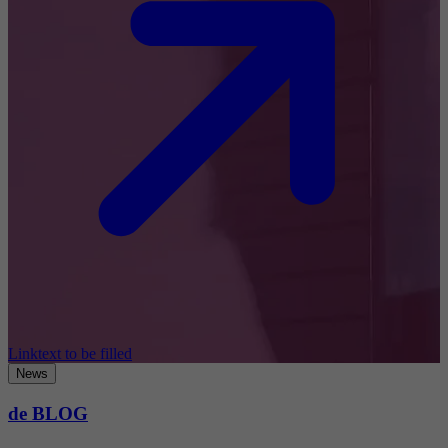
Linktext to be filled
News
de BLOG