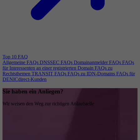
Top 10 FAQ
Allgemeine FAQs
DNSSEC FAQs
Domainanmelder FAQs
FAQs
für Interessenten an einer registrierten Domain
FAQs zu
Rechtsthemen
TRANSIT FAQs
FAQs zu IDN-Domains
FAQs für
DENICdirect-Kunden
Sie haben ein Anliegen?
Wir weisen den Weg zur richtigen Anlaufstelle