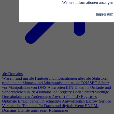
Weitere Informationen anzeigen
Impressum
.de-Domains
Wissen rund um .de
Hintergrundinformationen über .de
Statistiken
rund um .de
Monats- und Jahresstatistiken zu .de
DNSSEC
Schutz
vor Manipulation von DNS-Antworten
IDN-Domains
Umlaute und
Sonderzeichen in .de-Domains
.de Registry Lock
Schützt wichtige
Domaindaten vor Änderungen
Anycast für TLD Registries
Optimale Erreichbarkeit & schnellste Antwortzeiten
Escrow Service
Verlässliche Treuhand für Daten und digitale Werte
ENUM-
Domains
Dienste unter einer Rufnummer