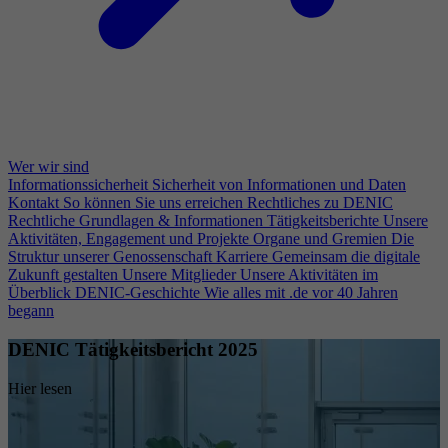
Wer wir sind
Informationssicherheit
Sicherheit von Informationen und Daten
Kontakt
So können Sie uns erreichen
Rechtliches zu DENIC
Rechtliche Grundlagen & Informationen
Tätigkeitsberichte
Unsere
Aktivitäten, Engagement und Projekte
Organe und Gremien
Die
Struktur unserer Genossenschaft
Karriere
Gemeinsam die digitale
Zukunft gestalten
Unsere Mitglieder
Unsere Aktivitäten im
Überblick
DENIC-Geschichte
Wie alles mit .de vor 40 Jahren
begann
DENIC Tätigkeitsbericht 2025
Hier lesen