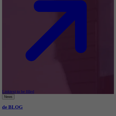
Linktext to be filled
News
de BLOG