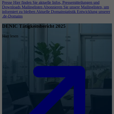
Presse
Hier finden Sie aktuelle Infos, Pressemitteilungen und
Downloads
Mailinglisten
Abonnieren Sie unsere Mailinglisten, um
informiert zu bleiben
Aktuelle Domainstatistik
Entwicklung unserer
.de-Domains
DENIC Tätigkeitsbericht 2025
Hier lesen