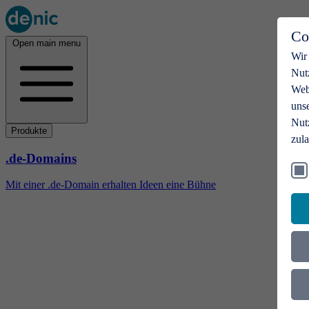
Co
Open main menu
Wir
Nut
Webs
uns
Nut
Produkte
zul
.de-Domains
Mit einer .de-Domain erhalten Ideen eine Bühne