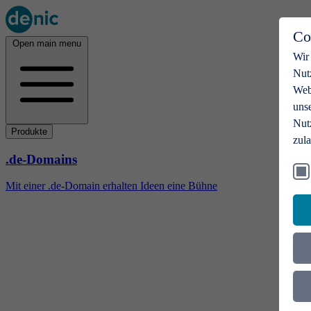
Co
Open main menu
Wir
Nut
Webs
uns
Nut
Produkte
zul
.de-Domains
Mit einer .de-Domain erhalten Ideen eine Bühne