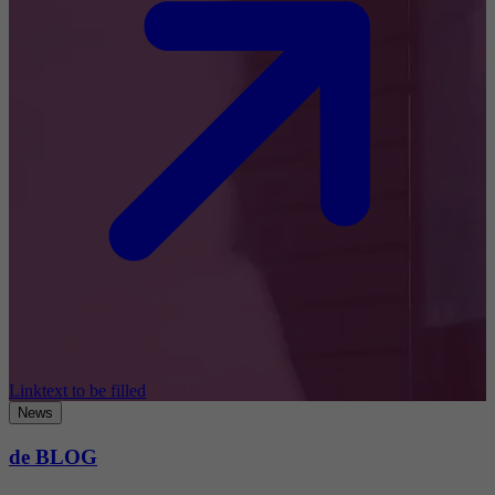
Linktext to be filled
News
de BLOG