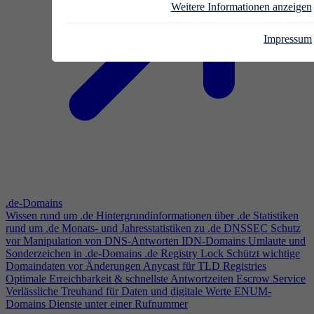
Weitere Informationen anzeigen
Impressum
.de-Domains
Wissen rund um .de
Hintergrundinformationen über .de
Statistiken
rund um .de
Monats- und Jahresstatistiken zu .de
DNSSEC
Schutz
vor Manipulation von DNS-Antworten
IDN-Domains
Umlaute und
Sonderzeichen in .de-Domains
.de Registry Lock
Schützt wichtige
Domaindaten vor Änderungen
Anycast für TLD Registries
Optimale Erreichbarkeit & schnellste Antwortzeiten
Escrow Service
Verlässliche Treuhand für Daten und digitale Werte
ENUM-
Domains
Dienste unter einer Rufnummer