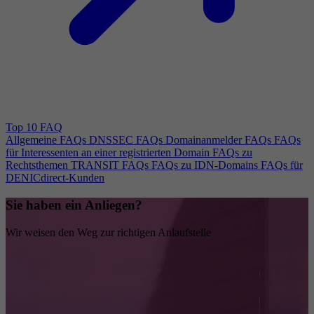
Top 10 FAQ
Allgemeine FAQs
DNSSEC FAQs
Domainanmelder FAQs
FAQs
für Interessenten an einer registrierten Domain
FAQs zu
Rechtsthemen
TRANSIT FAQs
FAQs zu IDN-Domains
FAQs für
DENICdirect-Kunden
Sie haben ein Anliegen?
Wir weisen den Weg zur richtigen Anlaufstelle