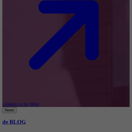
Linktext to be filled
News
de BLOG