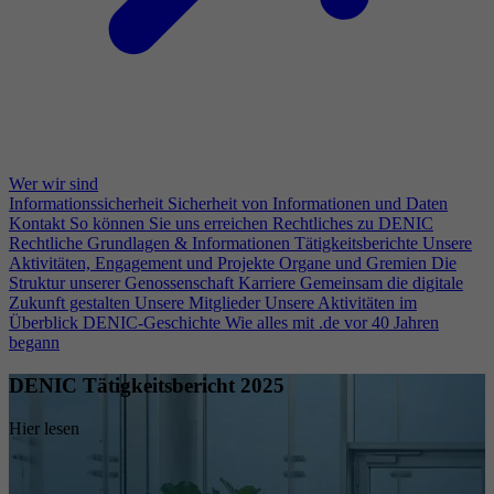
Wer wir sind
Informationssicherheit
Sicherheit von Informationen und Daten
Kontakt
So können Sie uns erreichen
Rechtliches zu DENIC
Rechtliche Grundlagen & Informationen
Tätigkeitsberichte
Unsere
Aktivitäten, Engagement und Projekte
Organe und Gremien
Die
Struktur unserer Genossenschaft
Karriere
Gemeinsam die digitale
Zukunft gestalten
Unsere Mitglieder
Unsere Aktivitäten im
Überblick
DENIC-Geschichte
Wie alles mit .de vor 40 Jahren
begann
DENIC Tätigkeitsbericht 2025
Hier lesen