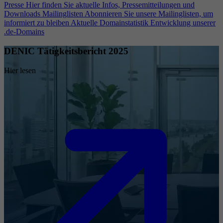
Presse
Hier finden Sie aktuelle Infos, Pressemitteilungen und
Downloads
Mailinglisten
Abonnieren Sie unsere Mailinglisten, um
informiert zu bleiben
Aktuelle Domainstatistik
Entwicklung unserer
.de-Domains
DENIC Tätigkeitsbericht 2025
Hier lesen