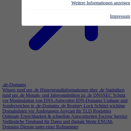
Weitere Informationen anzeigen
Impressum
.de-Domains
Wissen rund um .de
Hintergrundinformationen über .de
Statistiken
rund um .de
Monats- und Jahresstatistiken zu .de
DNSSEC
Schutz
vor Manipulation von DNS-Antworten
IDN-Domains
Umlaute und
Sonderzeichen in .de-Domains
.de Registry Lock
Schützt wichtige
Domaindaten vor Änderungen
Anycast für TLD Registries
Optimale Erreichbarkeit & schnellste Antwortzeiten
Escrow Service
Verlässliche Treuhand für Daten und digitale Werte
ENUM-
Domains
Dienste unter einer Rufnummer