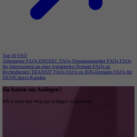
Top 10 FAQ
Allgemeine FAQs
DNSSEC FAQs
Domainanmelder FAQs
FAQs
für Interessenten an einer registrierten Domain
FAQs zu
Rechtsthemen
TRANSIT FAQs
FAQs zu IDN-Domains
FAQs für
DENICdirect-Kunden
Sie haben ein Anliegen?
Wir weisen den Weg zur richtigen Anlaufstelle