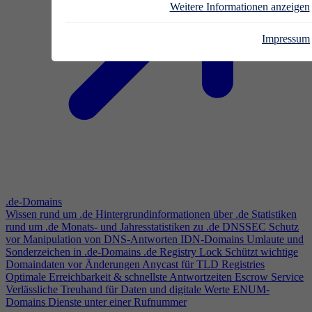
Weitere Informationen anzeigen
Impressum
.de-Domains
Wissen rund um .de
Hintergrundinformationen über .de
Statistiken
rund um .de
Monats- und Jahresstatistiken zu .de
DNSSEC
Schutz
vor Manipulation von DNS-Antworten
IDN-Domains
Umlaute und
Sonderzeichen in .de-Domains
.de Registry Lock
Schützt wichtige
Domaindaten vor Änderungen
Anycast für TLD Registries
Optimale Erreichbarkeit & schnellste Antwortzeiten
Escrow Service
Verlässliche Treuhand für Daten und digitale Werte
ENUM-
Domains
Dienste unter einer Rufnummer