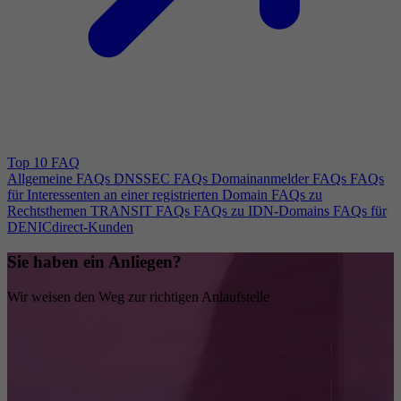
Top 10 FAQ
Allgemeine FAQs
DNSSEC FAQs
Domainanmelder FAQs
FAQs
für Interessenten an einer registrierten Domain
FAQs zu
Rechtsthemen
TRANSIT FAQs
FAQs zu IDN-Domains
FAQs für
DENICdirect-Kunden
Sie haben ein Anliegen?
Wir weisen den Weg zur richtigen Anlaufstelle