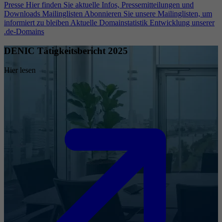
Presse
Hier finden Sie aktuelle Infos, Pressemitteilungen und
Downloads
Mailinglisten
Abonnieren Sie unsere Mailinglisten, um
informiert zu bleiben
Aktuelle Domainstatistik
Entwicklung unserer
.de-Domains
DENIC Tätigkeitsbericht 2025
Hier lesen