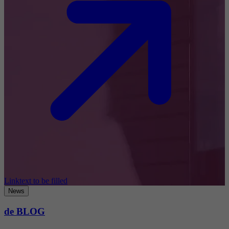
Linktext to be filled
News
de BLOG