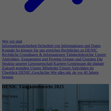
Wer wir sind
Informationssicherheit
Sicherheit von Informationen und Daten
Kontakt
So können Sie uns erreichen
Rechtliches zu DENIC
Rechtliche Grundlagen & Informationen
Tätigkeitsberichte
Unsere
Aktivitäten, Engagement und Projekte
Organe und Gremien
Die
Struktur unserer Genossenschaft
Karriere
Gemeinsam die digitale
Zukunft gestalten
Unsere Mitglieder
Unsere Aktivitäten im
Überblick
DENIC-Geschichte
Wie alles mit .de vor 40 Jahren
begann
DENIC Tätigkeitsbericht 2025
Hier lesen