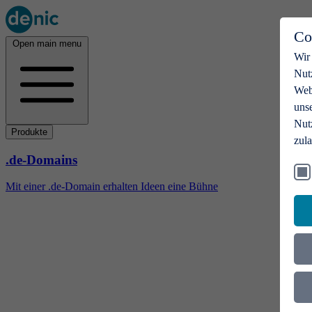
Co
Open main menu
Wir
Nut
Webs
uns
Nut
Produkte
zul
.de-Domains
Mit einer .de-Domain erhalten Ideen eine Bühne