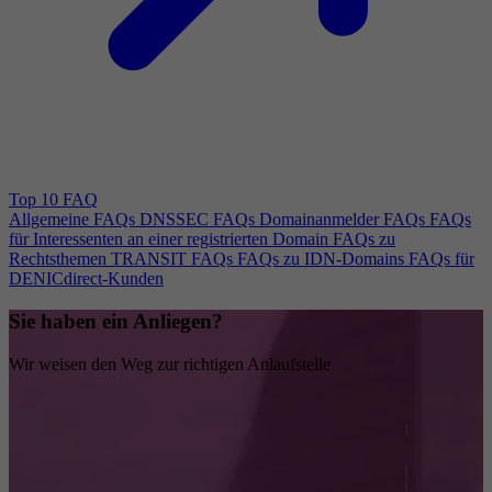
Top 10 FAQ
Allgemeine FAQs
DNSSEC FAQs
Domainanmelder FAQs
FAQs
für Interessenten an einer registrierten Domain
FAQs zu
Rechtsthemen
TRANSIT FAQs
FAQs zu IDN-Domains
FAQs für
DENICdirect-Kunden
Sie haben ein Anliegen?
Wir weisen den Weg zur richtigen Anlaufstelle