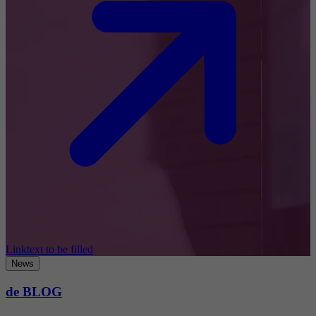
Linktext to be filled
News
de BLOG