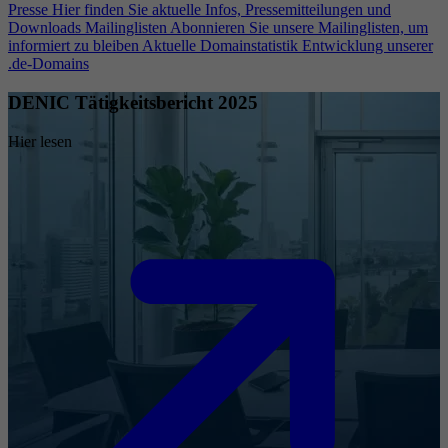
Presse
Hier finden Sie aktuelle Infos, Pressemitteilungen und
Downloads
Mailinglisten
Abonnieren Sie unsere Mailinglisten, um
informiert zu bleiben
Aktuelle Domainstatistik
Entwicklung unserer
.de-Domains
DENIC Tätigkeitsbericht 2025
Hier lesen