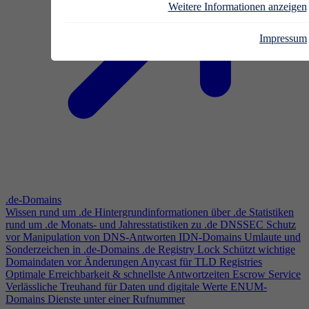
Weitere Informationen anzeigen
Impressum
.de-Domains
Wissen rund um .de
Hintergrundinformationen über .de
Statistiken
rund um .de
Monats- und Jahresstatistiken zu .de
DNSSEC
Schutz
vor Manipulation von DNS-Antworten
IDN-Domains
Umlaute und
Sonderzeichen in .de-Domains
.de Registry Lock
Schützt wichtige
Domaindaten vor Änderungen
Anycast für TLD Registries
Optimale Erreichbarkeit & schnellste Antwortzeiten
Escrow Service
Verlässliche Treuhand für Daten und digitale Werte
ENUM-
Domains
Dienste unter einer Rufnummer