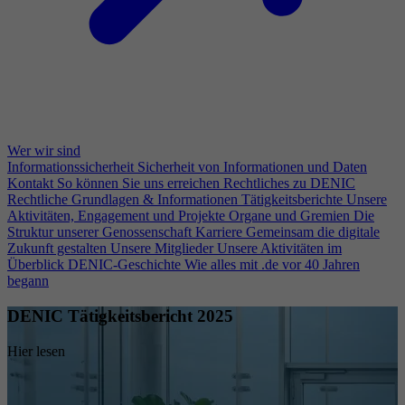
Wer wir sind
Informationssicherheit
Sicherheit von Informationen und Daten
Kontakt
So können Sie uns erreichen
Rechtliches zu DENIC
Rechtliche Grundlagen & Informationen
Tätigkeitsberichte
Unsere
Aktivitäten, Engagement und Projekte
Organe und Gremien
Die
Struktur unserer Genossenschaft
Karriere
Gemeinsam die digitale
Zukunft gestalten
Unsere Mitglieder
Unsere Aktivitäten im
Überblick
DENIC-Geschichte
Wie alles mit .de vor 40 Jahren
begann
DENIC Tätigkeitsbericht 2025
Hier lesen