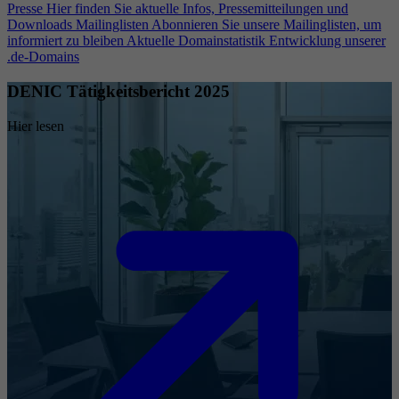
Presse
Hier finden Sie aktuelle Infos, Pressemitteilungen und
Downloads
Mailinglisten
Abonnieren Sie unsere Mailinglisten, um
informiert zu bleiben
Aktuelle Domainstatistik
Entwicklung unserer
.de-Domains
DENIC Tätigkeitsbericht 2025
Hier lesen