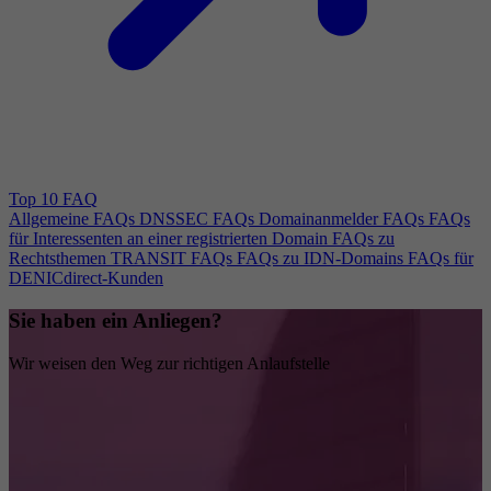
Top 10 FAQ
Allgemeine FAQs
DNSSEC FAQs
Domainanmelder FAQs
FAQs
für Interessenten an einer registrierten Domain
FAQs zu
Rechtsthemen
TRANSIT FAQs
FAQs zu IDN-Domains
FAQs für
DENICdirect-Kunden
Sie haben ein Anliegen?
Wir weisen den Weg zur richtigen Anlaufstelle