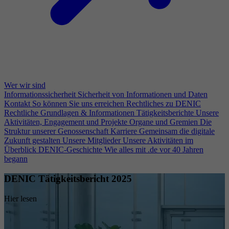
Wer wir sind
Informationssicherheit
Sicherheit von Informationen und Daten
Kontakt
So können Sie uns erreichen
Rechtliches zu DENIC
Rechtliche Grundlagen & Informationen
Tätigkeitsberichte
Unsere
Aktivitäten, Engagement und Projekte
Organe und Gremien
Die
Struktur unserer Genossenschaft
Karriere
Gemeinsam die digitale
Zukunft gestalten
Unsere Mitglieder
Unsere Aktivitäten im
Überblick
DENIC-Geschichte
Wie alles mit .de vor 40 Jahren
begann
DENIC Tätigkeitsbericht 2025
Hier lesen