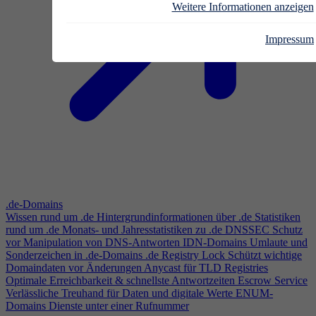
Weitere Informationen anzeigen
Impressum
.de-Domains
Wissen rund um .de
Hintergrundinformationen über .de
Statistiken
rund um .de
Monats- und Jahresstatistiken zu .de
DNSSEC
Schutz
vor Manipulation von DNS-Antworten
IDN-Domains
Umlaute und
Sonderzeichen in .de-Domains
.de Registry Lock
Schützt wichtige
Domaindaten vor Änderungen
Anycast für TLD Registries
Optimale Erreichbarkeit & schnellste Antwortzeiten
Escrow Service
Verlässliche Treuhand für Daten und digitale Werte
ENUM-
Domains
Dienste unter einer Rufnummer