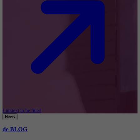
Linktext to be filled
News
de BLOG