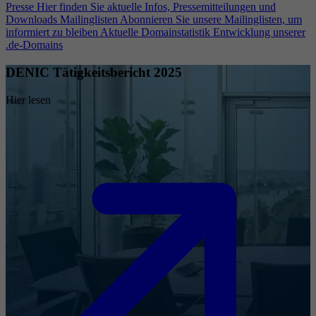
Presse
Hier finden Sie aktuelle Infos, Pressemitteilungen und
Downloads
Mailinglisten
Abonnieren Sie unsere Mailinglisten, um
informiert zu bleiben
Aktuelle Domainstatistik
Entwicklung unserer
.de-Domains
DENIC Tätigkeitsbericht 2025
Hier lesen