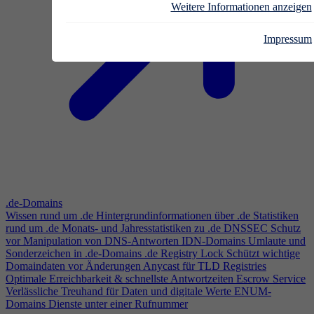
Weitere Informationen anzeigen
Impressum
.de-Domains
Wissen rund um .de
Hintergrundinformationen über .de
Statistiken
rund um .de
Monats- und Jahresstatistiken zu .de
DNSSEC
Schutz
vor Manipulation von DNS-Antworten
IDN-Domains
Umlaute und
Sonderzeichen in .de-Domains
.de Registry Lock
Schützt wichtige
Domaindaten vor Änderungen
Anycast für TLD Registries
Optimale Erreichbarkeit & schnellste Antwortzeiten
Escrow Service
Verlässliche Treuhand für Daten und digitale Werte
ENUM-
Domains
Dienste unter einer Rufnummer