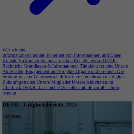
Wer wir sind
Informationssicherheit
Sicherheit von Informationen und Daten
Kontakt
So können Sie uns erreichen
Rechtliches zu DENIC
Rechtliche Grundlagen & Informationen
Tätigkeitsberichte
Unsere
Aktivitäten, Engagement und Projekte
Organe und Gremien
Die
Struktur unserer Genossenschaft
Karriere
Gemeinsam die digitale
Zukunft gestalten
Unsere Mitglieder
Unsere Aktivitäten im
Überblick
DENIC-Geschichte
Wie alles mit .de vor 40 Jahren
begann
DENIC Tätigkeitsbericht 2025
Hier lesen