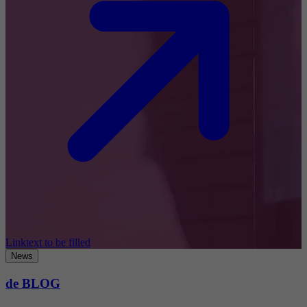
Linktext to be filled
News
de BLOG