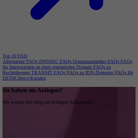
Top 10 FAQ
Allgemeine FAQs
DNSSEC FAQs
Domainanmelder FAQs
FAQs
für Interessenten an einer registrierten Domain
FAQs zu
Rechtsthemen
TRANSIT FAQs
FAQs zu IDN-Domains
FAQs für
DENICdirect-Kunden
Sie haben ein Anliegen?
Wir weisen den Weg zur richtigen Anlaufstelle