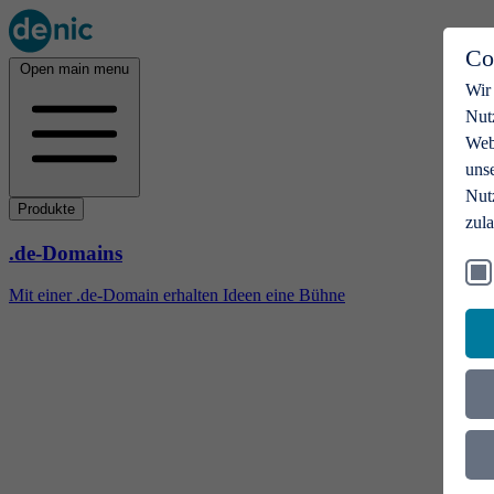
Co
Open main menu
Wir
Nut
Webs
uns
Nut
Produkte
zul
.de-Domains
Mit einer .de-Domain erhalten Ideen eine Bühne