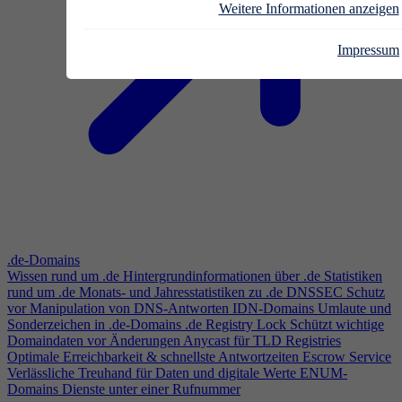
Weitere Informationen anzeigen
Impressum
.de-Domains
Wissen rund um .de
Hintergrundinformationen über .de
Statistiken
rund um .de
Monats- und Jahresstatistiken zu .de
DNSSEC
Schutz
vor Manipulation von DNS-Antworten
IDN-Domains
Umlaute und
Sonderzeichen in .de-Domains
.de Registry Lock
Schützt wichtige
Domaindaten vor Änderungen
Anycast für TLD Registries
Optimale Erreichbarkeit & schnellste Antwortzeiten
Escrow Service
Verlässliche Treuhand für Daten und digitale Werte
ENUM-
Domains
Dienste unter einer Rufnummer