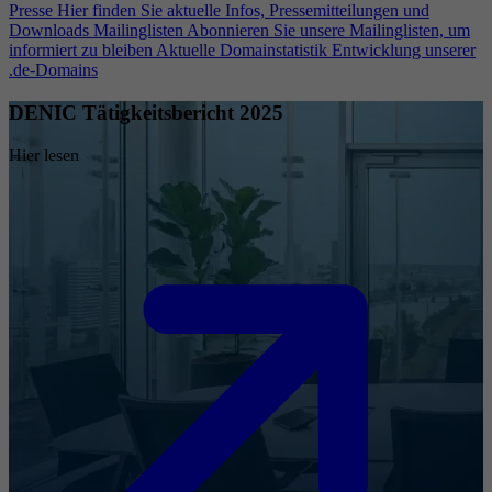
Presse
Hier finden Sie aktuelle Infos, Pressemitteilungen und
Downloads
Mailinglisten
Abonnieren Sie unsere Mailinglisten, um
informiert zu bleiben
Aktuelle Domainstatistik
Entwicklung unserer
.de-Domains
DENIC Tätigkeitsbericht 2025
Hier lesen