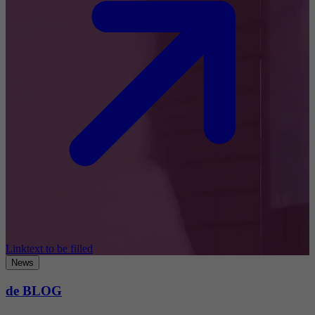
Linktext to be filled
News
de BLOG