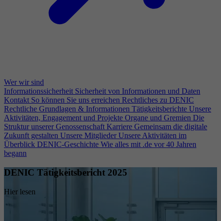
Wer wir sind
Informationssicherheit
Sicherheit von Informationen und Daten
Kontakt
So können Sie uns erreichen
Rechtliches zu DENIC
Rechtliche Grundlagen & Informationen
Tätigkeitsberichte
Unsere
Aktivitäten, Engagement und Projekte
Organe und Gremien
Die
Struktur unserer Genossenschaft
Karriere
Gemeinsam die digitale
Zukunft gestalten
Unsere Mitglieder
Unsere Aktivitäten im
Überblick
DENIC-Geschichte
Wie alles mit .de vor 40 Jahren
begann
DENIC Tätigkeitsbericht 2025
Hier lesen