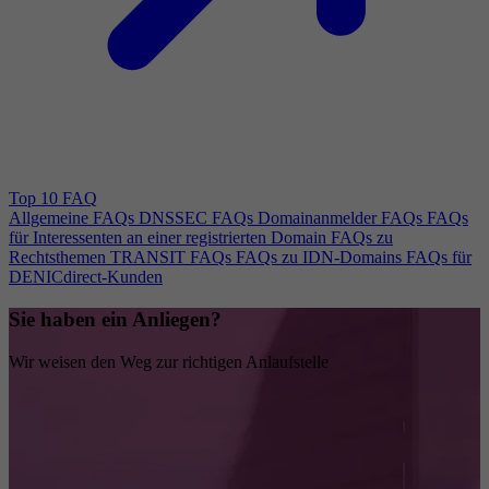
Top 10 FAQ
Allgemeine FAQs
DNSSEC FAQs
Domainanmelder FAQs
FAQs
für Interessenten an einer registrierten Domain
FAQs zu
Rechtsthemen
TRANSIT FAQs
FAQs zu IDN-Domains
FAQs für
DENICdirect-Kunden
Sie haben ein Anliegen?
Wir weisen den Weg zur richtigen Anlaufstelle