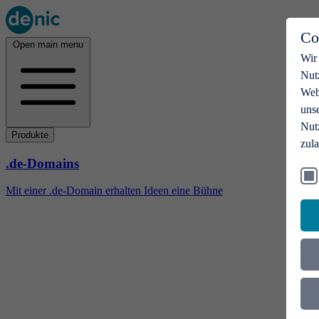
Co
Open main menu
Wir
Nut
Webs
uns
Nut
Produkte
zul
.de-Domains
Mit einer .de-Domain erhalten Ideen eine Bühne