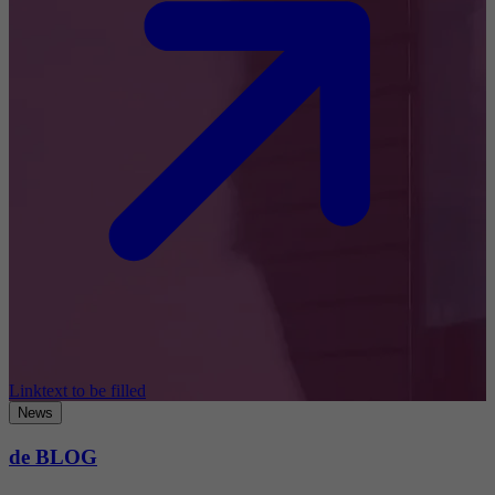
Linktext to be filled
News
de BLOG