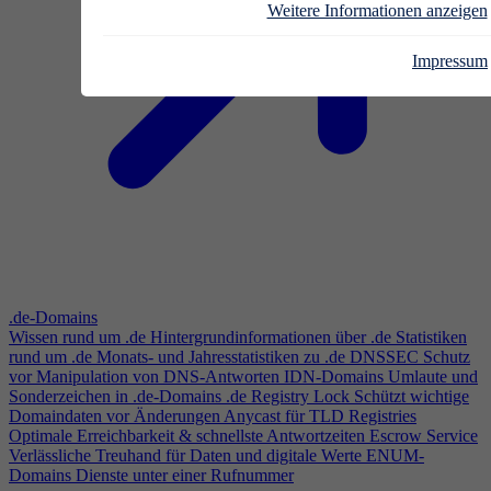
Weitere Informationen anzeigen
Impressum
.de-Domains
Wissen rund um .de
Hintergrundinformationen über .de
Statistiken
rund um .de
Monats- und Jahresstatistiken zu .de
DNSSEC
Schutz
vor Manipulation von DNS-Antworten
IDN-Domains
Umlaute und
Sonderzeichen in .de-Domains
.de Registry Lock
Schützt wichtige
Domaindaten vor Änderungen
Anycast für TLD Registries
Optimale Erreichbarkeit & schnellste Antwortzeiten
Escrow Service
Verlässliche Treuhand für Daten und digitale Werte
ENUM-
Domains
Dienste unter einer Rufnummer