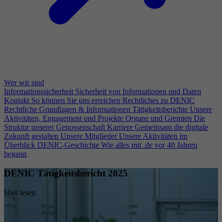
Wer wir sind
Informationssicherheit
Sicherheit von Informationen und Daten
Kontakt
So können Sie uns erreichen
Rechtliches zu DENIC
Rechtliche Grundlagen & Informationen
Tätigkeitsberichte
Unsere
Aktivitäten, Engagement und Projekte
Organe und Gremien
Die
Struktur unserer Genossenschaft
Karriere
Gemeinsam die digitale
Zukunft gestalten
Unsere Mitglieder
Unsere Aktivitäten im
Überblick
DENIC-Geschichte
Wie alles mit .de vor 40 Jahren
begann
DENIC Tätigkeitsbericht 2025
Hier lesen