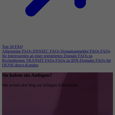
Top 10 FAQ
Allgemeine FAQs
DNSSEC FAQs
Domainanmelder FAQs
FAQs
für Interessenten an einer registrierten Domain
FAQs zu
Rechtsthemen
TRANSIT FAQs
FAQs zu IDN-Domains
FAQs für
DENICdirect-Kunden
Sie haben ein Anliegen?
Wir weisen den Weg zur richtigen Anlaufstelle