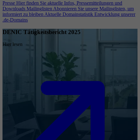
Presse
Hier finden Sie aktuelle Infos, Pressemitteilungen und
Downloads
Mailinglisten
Abonnieren Sie unsere Mailinglisten, um
informiert zu bleiben
Aktuelle Domainstatistik
Entwicklung unserer
.de-Domains
DENIC Tätigkeitsbericht 2025
Hier lesen