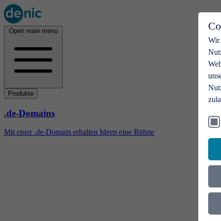
Co
Open main menu
Wir
Nut
Webs
uns
Nut
Produkte
zul
.de-Domains
Mit einer .de-Domain erhalten Ideen eine Bühne