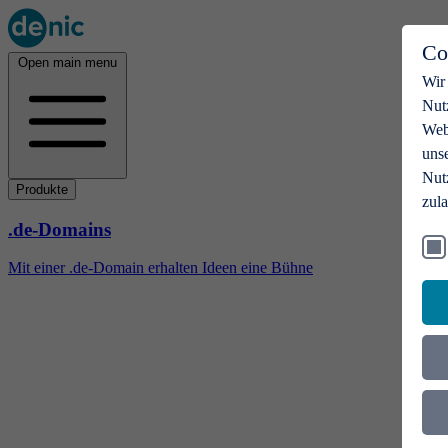
Co
Open main menu
Wir
Nut
Webs
uns
Nut
Produkte
zul
.de-Domains
Mit einer .de-Domain erhalten Ideen eine Bühne