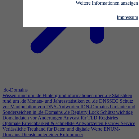
Weitere Informationen anzeigen
Impressum
.de-Domains
Wissen rund um .de
Hintergrundinformationen über .de
Statistiken
rund um .de
Monats- und Jahresstatistiken zu .de
DNSSEC
Schutz
vor Manipulation von DNS-Antworten
IDN-Domains
Umlaute und
Sonderzeichen in .de-Domains
.de Registry Lock
Schützt wichtige
Domaindaten vor Änderungen
Anycast für TLD Registries
Optimale Erreichbarkeit & schnellste Antwortzeiten
Escrow Service
Verlässliche Treuhand für Daten und digitale Werte
ENUM-
Domains
Dienste unter einer Rufnummer