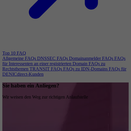
Top 10 FAQ
Allgemeine FAQs
DNSSEC FAQs
Domainanmelder FAQs
FAQs
für Interessenten an einer registrierten Domain
FAQs zu
Rechtsthemen
TRANSIT FAQs
FAQs zu IDN-Domains
FAQs für
DENICdirect-Kunden
Sie haben ein Anliegen?
Wir weisen den Weg zur richtigen Anlaufstelle