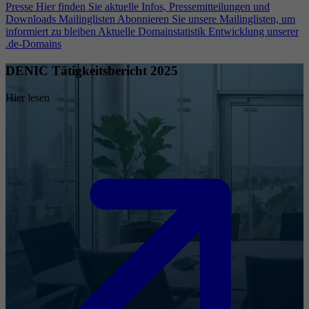
Presse
Hier finden Sie aktuelle Infos, Pressemitteilungen und
Downloads
Mailinglisten
Abonnieren Sie unsere Mailinglisten, um
informiert zu bleiben
Aktuelle Domainstatistik
Entwicklung unserer
.de-Domains
DENIC Tätigkeitsbericht 2025
Hier lesen