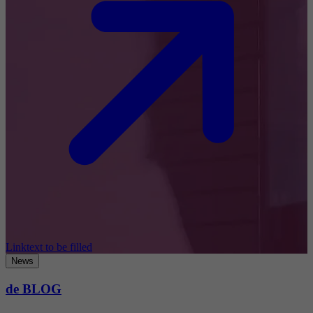
Linktext to be filled
News
de BLOG