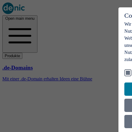
Co
Open main menu
Wir
Nut
Webs
uns
Nut
Produkte
zul
.de-Domains
Mit einer .de-Domain erhalten Ideen eine Bühne