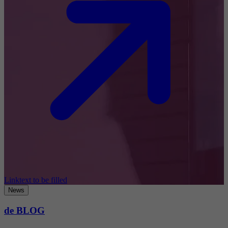
Linktext to be filled
News
de BLOG