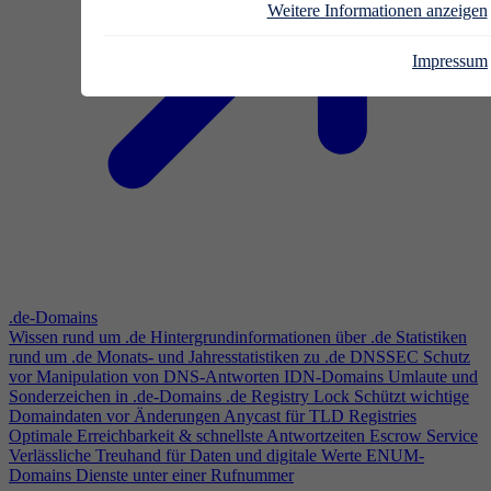
Weitere Informationen anzeigen
Impressum
.de-Domains
Wissen rund um .de
Hintergrundinformationen über .de
Statistiken
rund um .de
Monats- und Jahresstatistiken zu .de
DNSSEC
Schutz
vor Manipulation von DNS-Antworten
IDN-Domains
Umlaute und
Sonderzeichen in .de-Domains
.de Registry Lock
Schützt wichtige
Domaindaten vor Änderungen
Anycast für TLD Registries
Optimale Erreichbarkeit & schnellste Antwortzeiten
Escrow Service
Verlässliche Treuhand für Daten und digitale Werte
ENUM-
Domains
Dienste unter einer Rufnummer