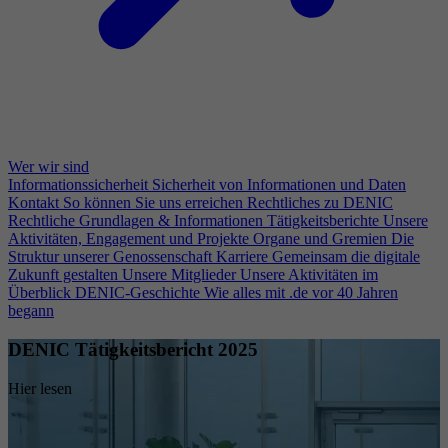
Wer wir sind
Informationssicherheit
Sicherheit von Informationen und Daten
Kontakt
So können Sie uns erreichen
Rechtliches zu DENIC
Rechtliche Grundlagen & Informationen
Tätigkeitsberichte
Unsere
Aktivitäten, Engagement und Projekte
Organe und Gremien
Die
Struktur unserer Genossenschaft
Karriere
Gemeinsam die digitale
Zukunft gestalten
Unsere Mitglieder
Unsere Aktivitäten im
Überblick
DENIC-Geschichte
Wie alles mit .de vor 40 Jahren
begann
DENIC Tätigkeitsbericht 2025
Hier lesen