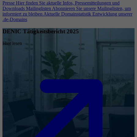
Presse
Hier finden Sie aktuelle Infos, Pressemitteilungen und
Downloads
Mailinglisten
Abonnieren Sie unsere Mailinglisten, um
informiert zu bleiben
Aktuelle Domainstatistik
Entwicklung unserer
.de-Domains
DENIC Tätigkeitsbericht 2025
Hier lesen