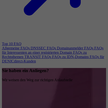
Top 10 FAQ
Allgemeine FAQs
DNSSEC FAQs
Domainanmelder FAQs
FAQs
für Interessenten an einer registrierten Domain
FAQs zu
Rechtsthemen
TRANSIT FAQs
FAQs zu IDN-Domains
FAQs für
DENICdirect-Kunden
Sie haben ein Anliegen?
Wir weisen den Weg zur richtigen Anlaufstelle