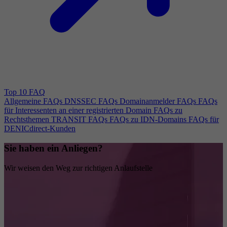
Top 10 FAQ
Allgemeine FAQs
DNSSEC FAQs
Domainanmelder FAQs
FAQs
für Interessenten an einer registrierten Domain
FAQs zu
Rechtsthemen
TRANSIT FAQs
FAQs zu IDN-Domains
FAQs für
DENICdirect-Kunden
Sie haben ein Anliegen?
Wir weisen den Weg zur richtigen Anlaufstelle