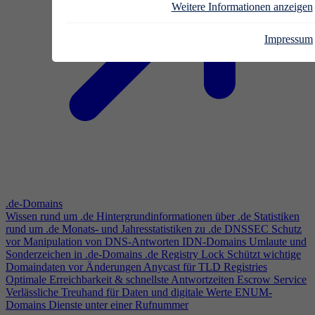
Weitere Informationen anzeigen
Impressum
.de-Domains
Wissen rund um .de
Hintergrundinformationen über .de
Statistiken
rund um .de
Monats- und Jahresstatistiken zu .de
DNSSEC
Schutz
vor Manipulation von DNS-Antworten
IDN-Domains
Umlaute und
Sonderzeichen in .de-Domains
.de Registry Lock
Schützt wichtige
Domaindaten vor Änderungen
Anycast für TLD Registries
Optimale Erreichbarkeit & schnellste Antwortzeiten
Escrow Service
Verlässliche Treuhand für Daten und digitale Werte
ENUM-
Domains
Dienste unter einer Rufnummer