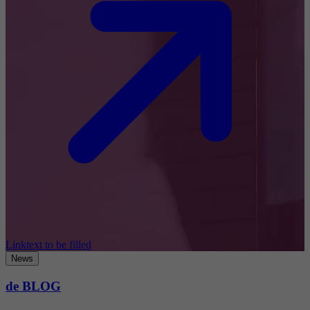
Linktext to be filled
News
de BLOG