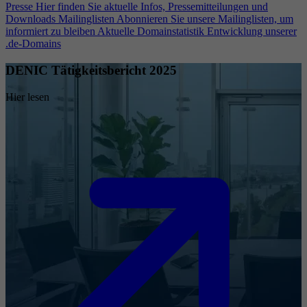
Presse
Hier finden Sie aktuelle Infos, Pressemitteilungen und
Downloads
Mailinglisten
Abonnieren Sie unsere Mailinglisten, um
informiert zu bleiben
Aktuelle Domainstatistik
Entwicklung unserer
.de-Domains
DENIC Tätigkeitsbericht 2025
Hier lesen