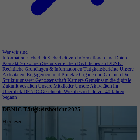
Wer wir sind
Informationssicherheit
Sicherheit von Informationen und Daten
Kontakt
So können Sie uns erreichen
Rechtliches zu DENIC
Rechtliche Grundlagen & Informationen
Tätigkeitsberichte
Unsere
Aktivitäten, Engagement und Projekte
Organe und Gremien
Die
Struktur unserer Genossenschaft
Karriere
Gemeinsam die digitale
Zukunft gestalten
Unsere Mitglieder
Unsere Aktivitäten im
Überblick
DENIC-Geschichte
Wie alles mit .de vor 40 Jahren
begann
DENIC Tätigkeitsbericht 2025
Hier lesen