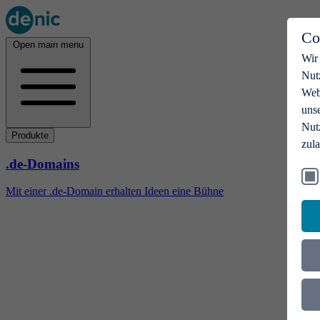
Co
Open main menu
Wir
Nut
Webs
uns
Nut
Produkte
zul
.de-Domains
Mit einer .de-Domain erhalten Ideen eine Bühne