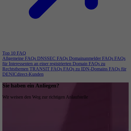
Top 10 FAQ
Allgemeine FAQs
DNSSEC FAQs
Domainanmelder FAQs
FAQs
für Interessenten an einer registrierten Domain
FAQs zu
Rechtsthemen
TRANSIT FAQs
FAQs zu IDN-Domains
FAQs für
DENICdirect-Kunden
Sie haben ein Anliegen?
Wir weisen den Weg zur richtigen Anlaufstelle