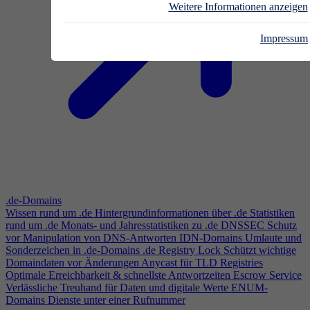
Weitere Informationen anzeigen
Impressum
.de-Domains
Wissen rund um .de
Hintergrundinformationen über .de
Statistiken
rund um .de
Monats- und Jahresstatistiken zu .de
DNSSEC
Schutz
vor Manipulation von DNS-Antworten
IDN-Domains
Umlaute und
Sonderzeichen in .de-Domains
.de Registry Lock
Schützt wichtige
Domaindaten vor Änderungen
Anycast für TLD Registries
Optimale Erreichbarkeit & schnellste Antwortzeiten
Escrow Service
Verlässliche Treuhand für Daten und digitale Werte
ENUM-
Domains
Dienste unter einer Rufnummer