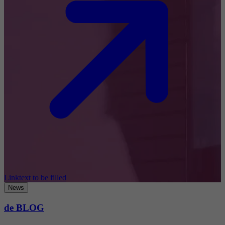
Linktext to be filled
News
de BLOG