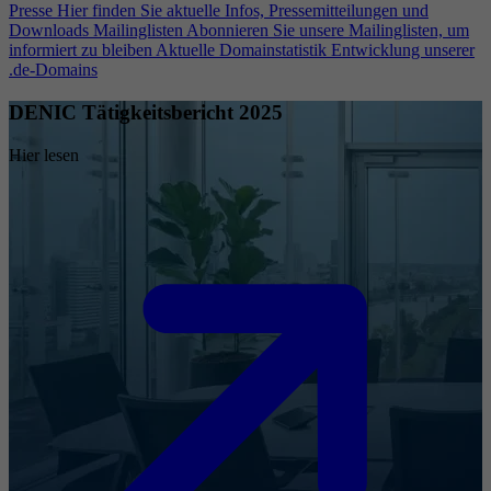
Presse
Hier finden Sie aktuelle Infos, Pressemitteilungen und
Downloads
Mailinglisten
Abonnieren Sie unsere Mailinglisten, um
informiert zu bleiben
Aktuelle Domainstatistik
Entwicklung unserer
.de-Domains
DENIC Tätigkeitsbericht 2025
Hier lesen