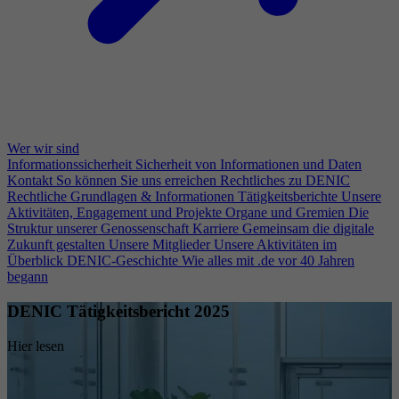
Wer wir sind
Informationssicherheit
Sicherheit von Informationen und Daten
Kontakt
So können Sie uns erreichen
Rechtliches zu DENIC
Rechtliche Grundlagen & Informationen
Tätigkeitsberichte
Unsere
Aktivitäten, Engagement und Projekte
Organe und Gremien
Die
Struktur unserer Genossenschaft
Karriere
Gemeinsam die digitale
Zukunft gestalten
Unsere Mitglieder
Unsere Aktivitäten im
Überblick
DENIC-Geschichte
Wie alles mit .de vor 40 Jahren
begann
DENIC Tätigkeitsbericht 2025
Hier lesen