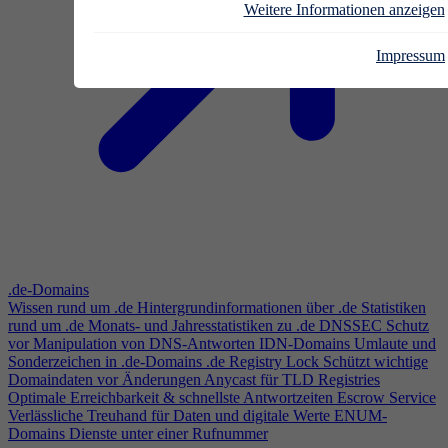
Weitere Informationen anzeigen
Impressum
.de-Domains
Wissen rund um .de
Hintergrundinformationen über .de
Statistiken
rund um .de
Monats- und Jahresstatistiken zu .de
DNSSEC
Schutz
vor Manipulation von DNS-Antworten
IDN-Domains
Umlaute und
Sonderzeichen in .de-Domains
.de Registry Lock
Schützt wichtige
Domaindaten vor Änderungen
Anycast für TLD Registries
Optimale Erreichbarkeit & schnellste Antwortzeiten
Escrow Service
Verlässliche Treuhand für Daten und digitale Werte
ENUM-
Domains
Dienste unter einer Rufnummer