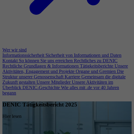
Wer wir sind
Informationssicherheit
Sicherheit von Informationen und Daten
Kontakt
So können Sie uns erreichen
Rechtliches zu DENIC
Rechtliche Grundlagen & Informationen
Tätigkeitsberichte
Unsere
Aktivitäten, Engagement und Projekte
Organe und Gremien
Die
Struktur unserer Genossenschaft
Karriere
Gemeinsam die digitale
Zukunft gestalten
Unsere Mitglieder
Unsere Aktivitäten im
Überblick
DENIC-Geschichte
Wie alles mit .de vor 40 Jahren
begann
DENIC Tätigkeitsbericht 2025
Hier lesen