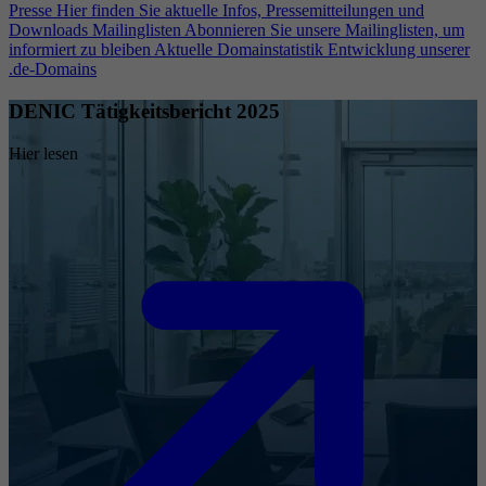
Presse
Hier finden Sie aktuelle Infos, Pressemitteilungen und
Downloads
Mailinglisten
Abonnieren Sie unsere Mailinglisten, um
informiert zu bleiben
Aktuelle Domainstatistik
Entwicklung unserer
.de-Domains
DENIC Tätigkeitsbericht 2025
Hier lesen