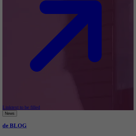
Linktext to be filled
News
de BLOG