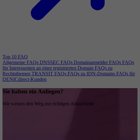
Top 10 FAQ
Allgemeine FAQs
DNSSEC FAQs
Domainanmelder FAQs
FAQs
für Interessenten an einer registrierten Domain
FAQs zu
Rechtsthemen
TRANSIT FAQs
FAQs zu IDN-Domains
FAQs für
DENICdirect-Kunden
Sie haben ein Anliegen?
Wir weisen den Weg zur richtigen Anlaufstelle