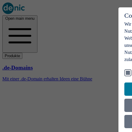
Co
Open main menu
Wir
Nut
Webs
uns
Nut
Produkte
zul
.de-Domains
Mit einer .de-Domain erhalten Ideen eine Bühne