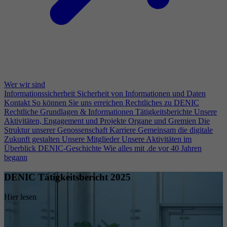
Wer wir sind
Informationssicherheit
Sicherheit von Informationen und Daten
Kontakt
So können Sie uns erreichen
Rechtliches zu DENIC
Rechtliche Grundlagen & Informationen
Tätigkeitsberichte
Unsere
Aktivitäten, Engagement und Projekte
Organe und Gremien
Die
Struktur unserer Genossenschaft
Karriere
Gemeinsam die digitale
Zukunft gestalten
Unsere Mitglieder
Unsere Aktivitäten im
Überblick
DENIC-Geschichte
Wie alles mit .de vor 40 Jahren
begann
DENIC Tätigkeitsbericht 2025
Hier lesen