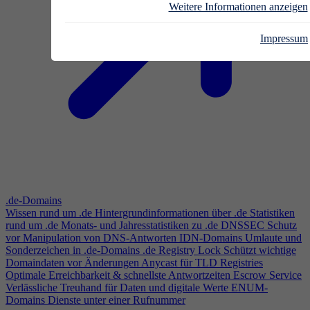
Weitere Informationen anzeigen
Impressum
.de-Domains
Wissen rund um .de
Hintergrundinformationen über .de
Statistiken
rund um .de
Monats- und Jahresstatistiken zu .de
DNSSEC
Schutz
vor Manipulation von DNS-Antworten
IDN-Domains
Umlaute und
Sonderzeichen in .de-Domains
.de Registry Lock
Schützt wichtige
Domaindaten vor Änderungen
Anycast für TLD Registries
Optimale Erreichbarkeit & schnellste Antwortzeiten
Escrow Service
Verlässliche Treuhand für Daten und digitale Werte
ENUM-
Domains
Dienste unter einer Rufnummer