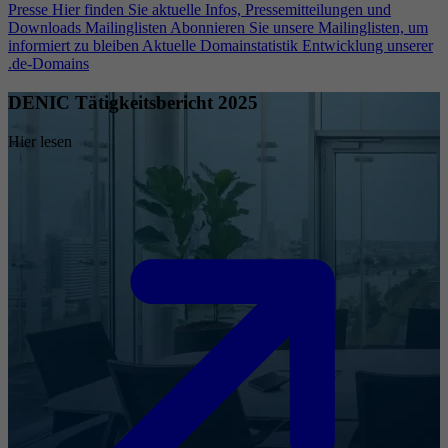
Presse
Hier finden Sie aktuelle Infos, Pressemitteilungen und
Downloads
Mailinglisten
Abonnieren Sie unsere Mailinglisten, um
informiert zu bleiben
Aktuelle Domainstatistik
Entwicklung unserer
.de-Domains
DENIC Tätigkeitsbericht 2025
Hier lesen