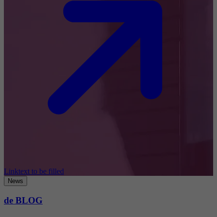
Linktext to be filled
News
de BLOG