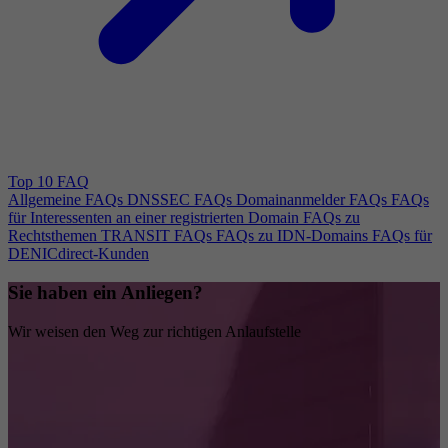
Top 10 FAQ
Allgemeine FAQs
DNSSEC FAQs
Domainanmelder FAQs
FAQs
für Interessenten an einer registrierten Domain
FAQs zu
Rechtsthemen
TRANSIT FAQs
FAQs zu IDN-Domains
FAQs für
DENICdirect-Kunden
Sie haben ein Anliegen?
Wir weisen den Weg zur richtigen Anlaufstelle