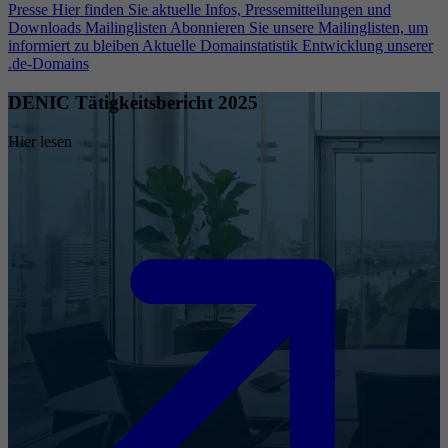
Presse
Hier finden Sie aktuelle Infos, Pressemitteilungen und
Downloads
Mailinglisten
Abonnieren Sie unsere Mailinglisten, um
informiert zu bleiben
Aktuelle Domainstatistik
Entwicklung unserer
.de-Domains
DENIC Tätigkeitsbericht 2025
Hier lesen