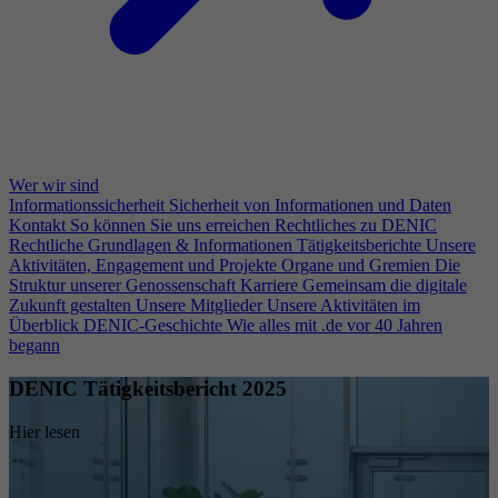
Wer wir sind
Informationssicherheit
Sicherheit von Informationen und Daten
Kontakt
So können Sie uns erreichen
Rechtliches zu DENIC
Rechtliche Grundlagen & Informationen
Tätigkeitsberichte
Unsere
Aktivitäten, Engagement und Projekte
Organe und Gremien
Die
Struktur unserer Genossenschaft
Karriere
Gemeinsam die digitale
Zukunft gestalten
Unsere Mitglieder
Unsere Aktivitäten im
Überblick
DENIC-Geschichte
Wie alles mit .de vor 40 Jahren
begann
DENIC Tätigkeitsbericht 2025
Hier lesen