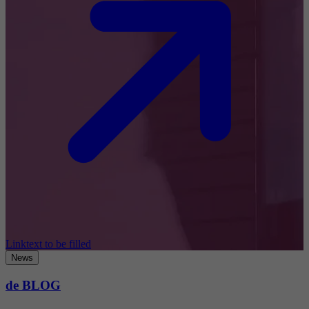
Linktext to be filled
News
de BLOG