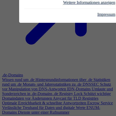
Weitere Informationen anzeigen
Impressum
.de-Domains
Wissen rund um .de
Hintergrundinformationen über .de
Statistiken
rund um .de
Monats- und Jahresstatistiken zu .de
DNSSEC
Schutz
vor Manipulation von DNS-Antworten
IDN-Domains
Umlaute und
Sonderzeichen in .de-Domains
.de Registry Lock
Schützt wichtige
Domaindaten vor Änderungen
Anycast für TLD Registries
Optimale Erreichbarkeit & schnellste Antwortzeiten
Escrow Service
Verlässliche Treuhand für Daten und digitale Werte
ENUM-
Domains
Dienste unter einer Rufnummer