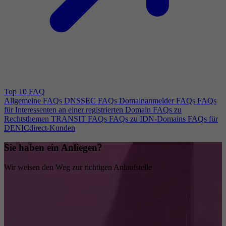
Top 10 FAQ
Allgemeine FAQs
DNSSEC FAQs
Domainanmelder FAQs
FAQs
für Interessenten an einer registrierten Domain
FAQs zu
Rechtsthemen
TRANSIT FAQs
FAQs zu IDN-Domains
FAQs für
DENICdirect-Kunden
Sie haben ein Anliegen?
Wir weisen den Weg zur richtigen Anlaufstelle