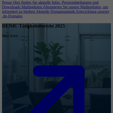
Presse
Hier finden Sie aktuelle Infos, Pressemitteilungen und
Downloads
Mailinglisten
Abonnieren Sie unsere Mailinglisten, um
informiert zu bleiben
Aktuelle Domainstatistik
Entwicklung unserer
.de-Domains
DENIC Tätigkeitsbericht 2025
Hier lesen