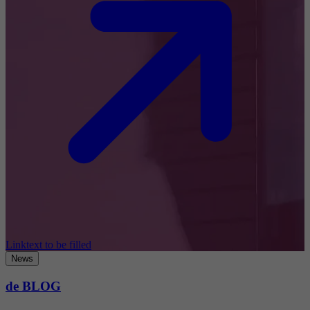
Linktext to be filled
News
de BLOG