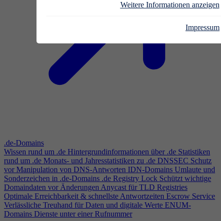
Weitere Informationen anzeigen
Impressum
.de-Domains
Wissen rund um .de
Hintergrundinformationen über .de
Statistiken
rund um .de
Monats- und Jahresstatistiken zu .de
DNSSEC
Schutz
vor Manipulation von DNS-Antworten
IDN-Domains
Umlaute und
Sonderzeichen in .de-Domains
.de Registry Lock
Schützt wichtige
Domaindaten vor Änderungen
Anycast für TLD Registries
Optimale Erreichbarkeit & schnellste Antwortzeiten
Escrow Service
Verlässliche Treuhand für Daten und digitale Werte
ENUM-
Domains
Dienste unter einer Rufnummer