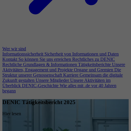
Wer wir sind
Informationssicherheit
Sicherheit von Informationen und Daten
Kontakt
So können Sie uns erreichen
Rechtliches zu DENIC
Rechtliche Grundlagen & Informationen
Tätigkeitsberichte
Unsere
Aktivitäten, Engagement und Projekte
Organe und Gremien
Die
Struktur unserer Genossenschaft
Karriere
Gemeinsam die digitale
Zukunft gestalten
Unsere Mitglieder
Unsere Aktivitäten im
Überblick
DENIC-Geschichte
Wie alles mit .de vor 40 Jahren
begann
DENIC Tätigkeitsbericht 2025
Hier lesen