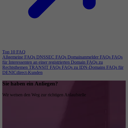
Top 10 FAQ
Allgemeine FAQs
DNSSEC FAQs
Domainanmelder FAQs
FAQs
für Interessenten an einer registrierten Domain
FAQs zu
Rechtsthemen
TRANSIT FAQs
FAQs zu IDN-Domains
FAQs für
DENICdirect-Kunden
Sie haben ein Anliegen?
Wir weisen den Weg zur richtigen Anlaufstelle