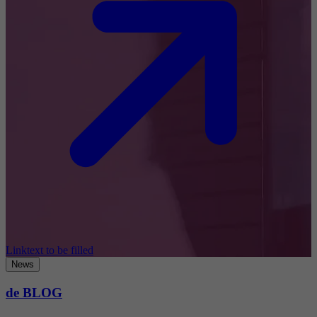
Linktext to be filled
News
de BLOG