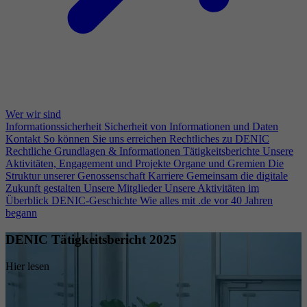
Wer wir sind
Informationssicherheit
Sicherheit von Informationen und Daten
Kontakt
So können Sie uns erreichen
Rechtliches zu DENIC
Rechtliche Grundlagen & Informationen
Tätigkeitsberichte
Unsere
Aktivitäten, Engagement und Projekte
Organe und Gremien
Die
Struktur unserer Genossenschaft
Karriere
Gemeinsam die digitale
Zukunft gestalten
Unsere Mitglieder
Unsere Aktivitäten im
Überblick
DENIC-Geschichte
Wie alles mit .de vor 40 Jahren
begann
DENIC Tätigkeitsbericht 2025
Hier lesen