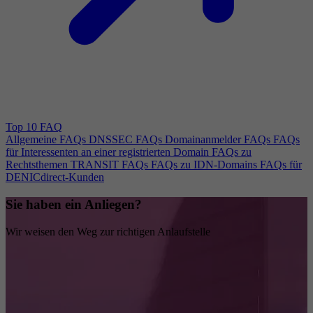
Top 10 FAQ
Allgemeine FAQs
DNSSEC FAQs
Domainanmelder FAQs
FAQs
für Interessenten an einer registrierten Domain
FAQs zu
Rechtsthemen
TRANSIT FAQs
FAQs zu IDN-Domains
FAQs für
DENICdirect-Kunden
Sie haben ein Anliegen?
Wir weisen den Weg zur richtigen Anlaufstelle