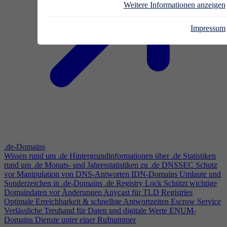
Weitere Informationen anzeigen
Impressum
.de-Domains
Wissen rund um .de
Hintergrundinformationen über .de
Statistiken
rund um .de
Monats- und Jahresstatistiken zu .de
DNSSEC
Schutz
vor Manipulation von DNS-Antworten
IDN-Domains
Umlaute und
Sonderzeichen in .de-Domains
.de Registry Lock
Schützt wichtige
Domaindaten vor Änderungen
Anycast für TLD Registries
Optimale Erreichbarkeit & schnellste Antwortzeiten
Escrow Service
Verlässliche Treuhand für Daten und digitale Werte
ENUM-
Domains
Dienste unter einer Rufnummer