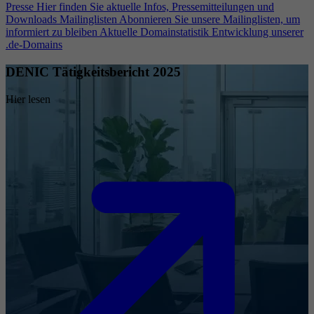
Presse
Hier finden Sie aktuelle Infos, Pressemitteilungen und
Downloads
Mailinglisten
Abonnieren Sie unsere Mailinglisten, um
informiert zu bleiben
Aktuelle Domainstatistik
Entwicklung unserer
.de-Domains
DENIC Tätigkeitsbericht 2025
Hier lesen