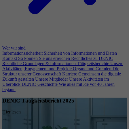
Wer wir sind
Informationssicherheit
Sicherheit von Informationen und Daten
Kontakt
So können Sie uns erreichen
Rechtliches zu DENIC
Rechtliche Grundlagen & Informationen
Tätigkeitsberichte
Unsere
Aktivitäten, Engagement und Projekte
Organe und Gremien
Die
Struktur unserer Genossenschaft
Karriere
Gemeinsam die digitale
Zukunft gestalten
Unsere Mitglieder
Unsere Aktivitäten im
Überblick
DENIC-Geschichte
Wie alles mit .de vor 40 Jahren
begann
DENIC Tätigkeitsbericht 2025
Hier lesen