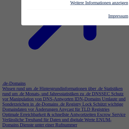
Weitere Informationen anzeigen
Impressum
.de-Domains
Wissen rund um .de
Hintergrundinformationen über .de
Statistiken
rund um .de
Monats- und Jahresstatistiken zu .de
DNSSEC
Schutz
vor Manipulation von DNS-Antworten
IDN-Domains
Umlaute und
Sonderzeichen in .de-Domains
.de Registry Lock
Schützt wichtige
Domaindaten vor Änderungen
Anycast für TLD Registries
Optimale Erreichbarkeit & schnellste Antwortzeiten
Escrow Service
Verlässliche Treuhand für Daten und digitale Werte
ENUM-
Domains
Dienste unter einer Rufnummer