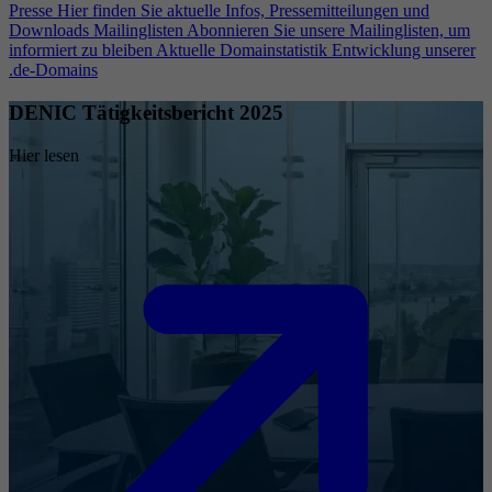
Presse
Hier finden Sie aktuelle Infos, Pressemitteilungen und
Downloads
Mailinglisten
Abonnieren Sie unsere Mailinglisten, um
informiert zu bleiben
Aktuelle Domainstatistik
Entwicklung unserer
.de-Domains
DENIC Tätigkeitsbericht 2025
Hier lesen