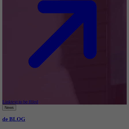
Linktext to be filled
News
de BLOG