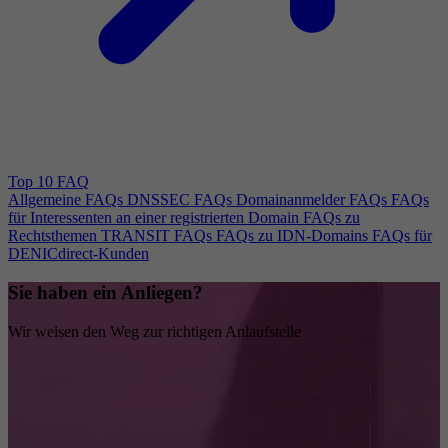
Top 10 FAQ
Allgemeine FAQs
DNSSEC FAQs
Domainanmelder FAQs
FAQs
für Interessenten an einer registrierten Domain
FAQs zu
Rechtsthemen
TRANSIT FAQs
FAQs zu IDN-Domains
FAQs für
DENICdirect-Kunden
Sie haben ein Anliegen?
Wir weisen den Weg zur richtigen Anlaufstelle