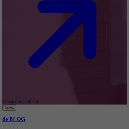
Linktext to be filled
News
de BLOG