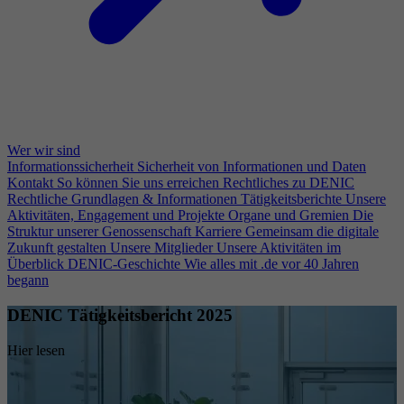
Wer wir sind
Informationssicherheit
Sicherheit von Informationen und Daten
Kontakt
So können Sie uns erreichen
Rechtliches zu DENIC
Rechtliche Grundlagen & Informationen
Tätigkeitsberichte
Unsere
Aktivitäten, Engagement und Projekte
Organe und Gremien
Die
Struktur unserer Genossenschaft
Karriere
Gemeinsam die digitale
Zukunft gestalten
Unsere Mitglieder
Unsere Aktivitäten im
Überblick
DENIC-Geschichte
Wie alles mit .de vor 40 Jahren
begann
DENIC Tätigkeitsbericht 2025
Hier lesen