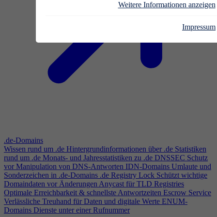
Weitere Informationen anzeigen
Impressum
.de-Domains
Wissen rund um .de
Hintergrundinformationen über .de
Statistiken
rund um .de
Monats- und Jahresstatistiken zu .de
DNSSEC
Schutz
vor Manipulation von DNS-Antworten
IDN-Domains
Umlaute und
Sonderzeichen in .de-Domains
.de Registry Lock
Schützt wichtige
Domaindaten vor Änderungen
Anycast für TLD Registries
Optimale Erreichbarkeit & schnellste Antwortzeiten
Escrow Service
Verlässliche Treuhand für Daten und digitale Werte
ENUM-
Domains
Dienste unter einer Rufnummer