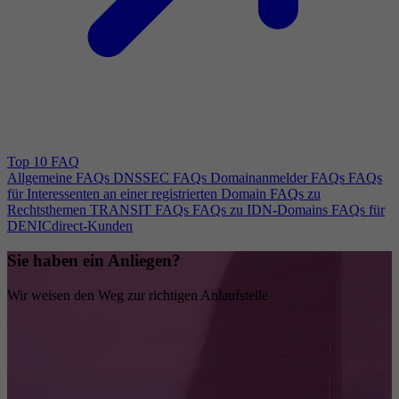
Top 10 FAQ
Allgemeine FAQs
DNSSEC FAQs
Domainanmelder FAQs
FAQs
für Interessenten an einer registrierten Domain
FAQs zu
Rechtsthemen
TRANSIT FAQs
FAQs zu IDN-Domains
FAQs für
DENICdirect-Kunden
Sie haben ein Anliegen?
Wir weisen den Weg zur richtigen Anlaufstelle