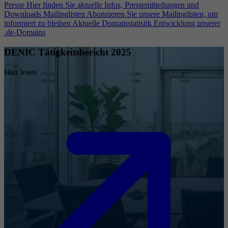
Presse
Hier finden Sie aktuelle Infos, Pressemitteilungen und
Downloads
Mailinglisten
Abonnieren Sie unsere Mailinglisten, um
informiert zu bleiben
Aktuelle Domainstatistik
Entwicklung unserer
.de-Domains
DENIC Tätigkeitsbericht 2025
Hier lesen