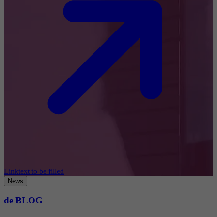
Linktext to be filled
News
de BLOG