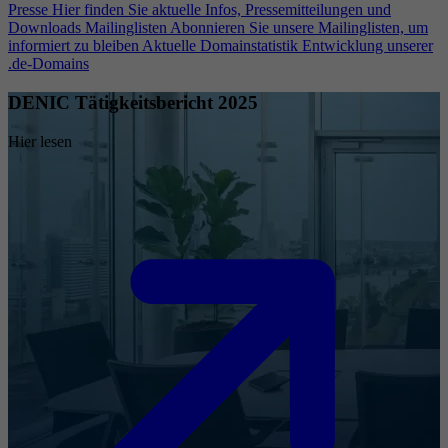
Presse
Hier finden Sie aktuelle Infos, Pressemitteilungen und
Downloads
Mailinglisten
Abonnieren Sie unsere Mailinglisten, um
informiert zu bleiben
Aktuelle Domainstatistik
Entwicklung unserer
.de-Domains
DENIC Tätigkeitsbericht 2025
Hier lesen