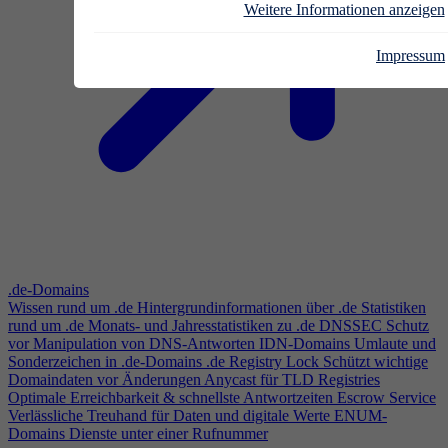
Weitere Informationen anzeigen
Impressum
.de-Domains
Wissen rund um .de
Hintergrundinformationen über .de
Statistiken
rund um .de
Monats- und Jahresstatistiken zu .de
DNSSEC
Schutz
vor Manipulation von DNS-Antworten
IDN-Domains
Umlaute und
Sonderzeichen in .de-Domains
.de Registry Lock
Schützt wichtige
Domaindaten vor Änderungen
Anycast für TLD Registries
Optimale Erreichbarkeit & schnellste Antwortzeiten
Escrow Service
Verlässliche Treuhand für Daten und digitale Werte
ENUM-
Domains
Dienste unter einer Rufnummer