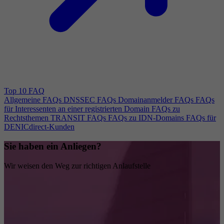
Top 10 FAQ
Allgemeine FAQs
DNSSEC FAQs
Domainanmelder FAQs
FAQs
für Interessenten an einer registrierten Domain
FAQs zu
Rechtsthemen
TRANSIT FAQs
FAQs zu IDN-Domains
FAQs für
DENICdirect-Kunden
Sie haben ein Anliegen?
Wir weisen den Weg zur richtigen Anlaufstelle