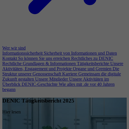
Wer wir sind
Informationssicherheit
Sicherheit von Informationen und Daten
Kontakt
So können Sie uns erreichen
Rechtliches zu DENIC
Rechtliche Grundlagen & Informationen
Tätigkeitsberichte
Unsere
Aktivitäten, Engagement und Projekte
Organe und Gremien
Die
Struktur unserer Genossenschaft
Karriere
Gemeinsam die digitale
Zukunft gestalten
Unsere Mitglieder
Unsere Aktivitäten im
Überblick
DENIC-Geschichte
Wie alles mit .de vor 40 Jahren
begann
DENIC Tätigkeitsbericht 2025
Hier lesen