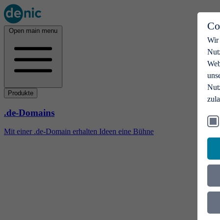
Co
Open main menu
Wir
Nut
Webs
uns
Nut
Produkte
zul
.de-Domains
Mit einer .de-Domain erhalten Ideen eine Bühne