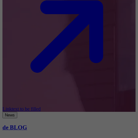
Linktext to be filled
News
de BLOG