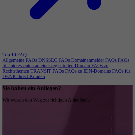
Top 10 FAQ
Allgemeine FAQs
DNSSEC FAQs
Domainanmelder FAQs
FAQs
für Interessenten an einer registrierten Domain
FAQs zu
Rechtsthemen
TRANSIT FAQs
FAQs zu IDN-Domains
FAQs für
DENICdirect-Kunden
Sie haben ein Anliegen?
Wir weisen den Weg zur richtigen Anlaufstelle