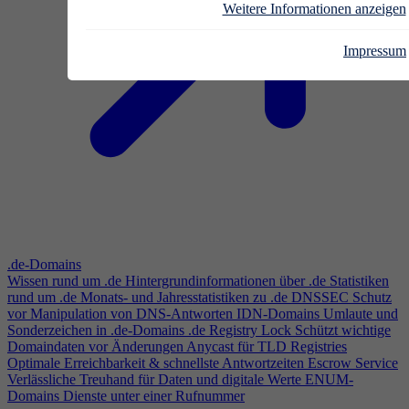
Weitere Informationen anzeigen
Impressum
.de-Domains
Wissen rund um .de
Hintergrundinformationen über .de
Statistiken
rund um .de
Monats- und Jahresstatistiken zu .de
DNSSEC
Schutz
vor Manipulation von DNS-Antworten
IDN-Domains
Umlaute und
Sonderzeichen in .de-Domains
.de Registry Lock
Schützt wichtige
Domaindaten vor Änderungen
Anycast für TLD Registries
Optimale Erreichbarkeit & schnellste Antwortzeiten
Escrow Service
Verlässliche Treuhand für Daten und digitale Werte
ENUM-
Domains
Dienste unter einer Rufnummer