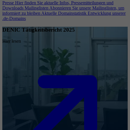
Presse
Hier finden Sie aktuelle Infos, Pressemitteilungen und
Downloads
Mailinglisten
Abonnieren Sie unsere Mailinglisten, um
informiert zu bleiben
Aktuelle Domainstatistik
Entwicklung unserer
.de-Domains
DENIC Tätigkeitsbericht 2025
Hier lesen