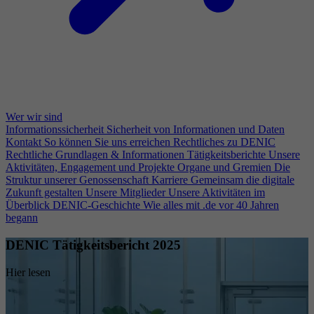
Wer wir sind
Informationssicherheit
Sicherheit von Informationen und Daten
Kontakt
So können Sie uns erreichen
Rechtliches zu DENIC
Rechtliche Grundlagen & Informationen
Tätigkeitsberichte
Unsere
Aktivitäten, Engagement und Projekte
Organe und Gremien
Die
Struktur unserer Genossenschaft
Karriere
Gemeinsam die digitale
Zukunft gestalten
Unsere Mitglieder
Unsere Aktivitäten im
Überblick
DENIC-Geschichte
Wie alles mit .de vor 40 Jahren
begann
DENIC Tätigkeitsbericht 2025
Hier lesen