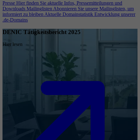
Presse
Hier finden Sie aktuelle Infos, Pressemitteilungen und
Downloads
Mailinglisten
Abonnieren Sie unsere Mailinglisten, um
informiert zu bleiben
Aktuelle Domainstatistik
Entwicklung unserer
.de-Domains
DENIC Tätigkeitsbericht 2025
Hier lesen