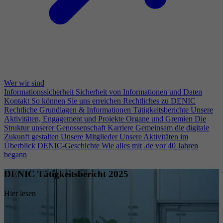
Wer wir sind
Informationssicherheit
Sicherheit von Informationen und Daten
Kontakt
So können Sie uns erreichen
Rechtliches zu DENIC
Rechtliche Grundlagen & Informationen
Tätigkeitsberichte
Unsere
Aktivitäten, Engagement und Projekte
Organe und Gremien
Die
Struktur unserer Genossenschaft
Karriere
Gemeinsam die digitale
Zukunft gestalten
Unsere Mitglieder
Unsere Aktivitäten im
Überblick
DENIC-Geschichte
Wie alles mit .de vor 40 Jahren
begann
DENIC Tätigkeitsbericht 2025
Hier lesen