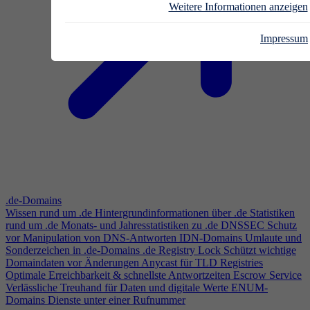
Weitere Informationen anzeigen
Impressum
.de-Domains
Wissen rund um .de
Hintergrundinformationen über .de
Statistiken
rund um .de
Monats- und Jahresstatistiken zu .de
DNSSEC
Schutz
vor Manipulation von DNS-Antworten
IDN-Domains
Umlaute und
Sonderzeichen in .de-Domains
.de Registry Lock
Schützt wichtige
Domaindaten vor Änderungen
Anycast für TLD Registries
Optimale Erreichbarkeit & schnellste Antwortzeiten
Escrow Service
Verlässliche Treuhand für Daten und digitale Werte
ENUM-
Domains
Dienste unter einer Rufnummer