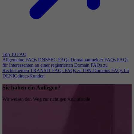
Top 10 FAQ
Allgemeine FAQs
DNSSEC FAQs
Domainanmelder FAQs
FAQs
für Interessenten an einer registrierten Domain
FAQs zu
Rechtsthemen
TRANSIT FAQs
FAQs zu IDN-Domains
FAQs für
DENICdirect-Kunden
Sie haben ein Anliegen?
Wir weisen den Weg zur richtigen Anlaufstelle