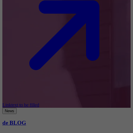
Linktext to be filled
News
de BLOG