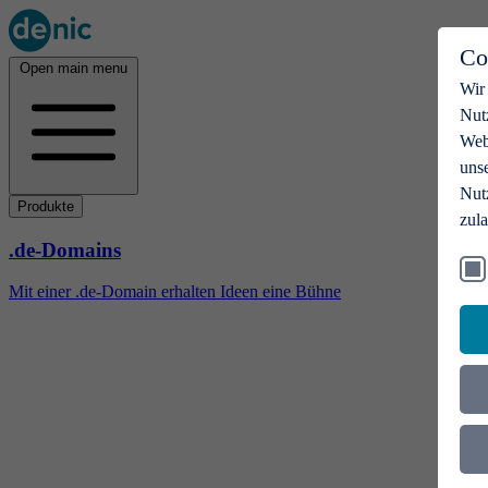
Co
Open main menu
Wir
Nut
Webs
uns
Nut
Produkte
zul
.de-Domains
Mit einer .de-Domain erhalten Ideen eine Bühne