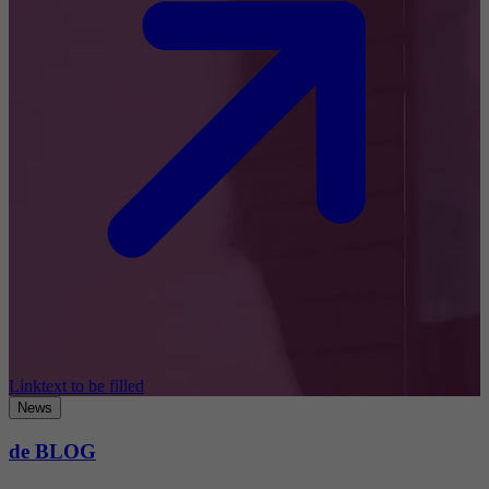
Linktext to be filled
News
de BLOG