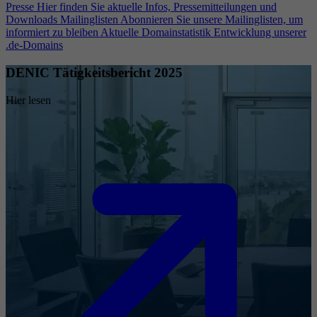
Presse
Hier finden Sie aktuelle Infos, Pressemitteilungen und
Downloads
Mailinglisten
Abonnieren Sie unsere Mailinglisten, um
informiert zu bleiben
Aktuelle Domainstatistik
Entwicklung unserer
.de-Domains
DENIC Tätigkeitsbericht 2025
Hier lesen