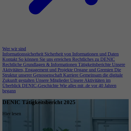
Wer wir sind
Informationssicherheit
Sicherheit von Informationen und Daten
Kontakt
So können Sie uns erreichen
Rechtliches zu DENIC
Rechtliche Grundlagen & Informationen
Tätigkeitsberichte
Unsere
Aktivitäten, Engagement und Projekte
Organe und Gremien
Die
Struktur unserer Genossenschaft
Karriere
Gemeinsam die digitale
Zukunft gestalten
Unsere Mitglieder
Unsere Aktivitäten im
Überblick
DENIC-Geschichte
Wie alles mit .de vor 40 Jahren
begann
DENIC Tätigkeitsbericht 2025
Hier lesen