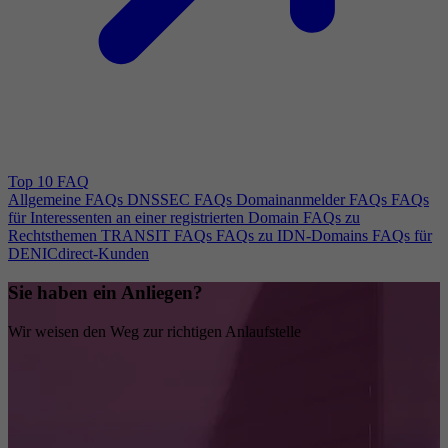
Top 10 FAQ
Allgemeine FAQs
DNSSEC FAQs
Domainanmelder FAQs
FAQs
für Interessenten an einer registrierten Domain
FAQs zu
Rechtsthemen
TRANSIT FAQs
FAQs zu IDN-Domains
FAQs für
DENICdirect-Kunden
Sie haben ein Anliegen?
Wir weisen den Weg zur richtigen Anlaufstelle