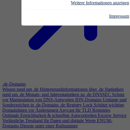
Weitere Informationen anzeigen
Impressum
.de-Domains
Wissen rund um .de
Hintergrundinformationen über .de
Statistiken
rund um .de
Monats- und Jahresstatistiken zu .de
DNSSEC
Schutz
vor Manipulation von DNS-Antworten
IDN-Domains
Umlaute und
Sonderzeichen in .de-Domains
.de Registry Lock
Schützt wichtige
Domaindaten vor Änderungen
Anycast für TLD Registries
Optimale Erreichbarkeit & schnellste Antwortzeiten
Escrow Service
Verlässliche Treuhand für Daten und digitale Werte
ENUM-
Domains
Dienste unter einer Rufnummer