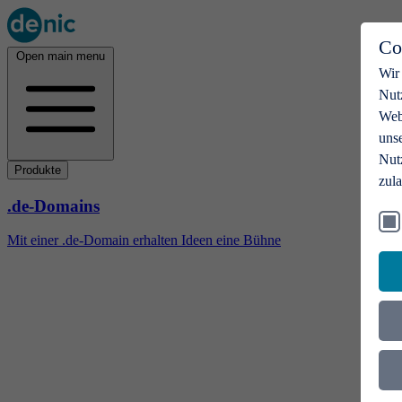
Co
Open main menu
Wir
Nut
Webs
uns
Nut
Produkte
zul
.de-Domains
Mit einer .de-Domain erhalten Ideen eine Bühne