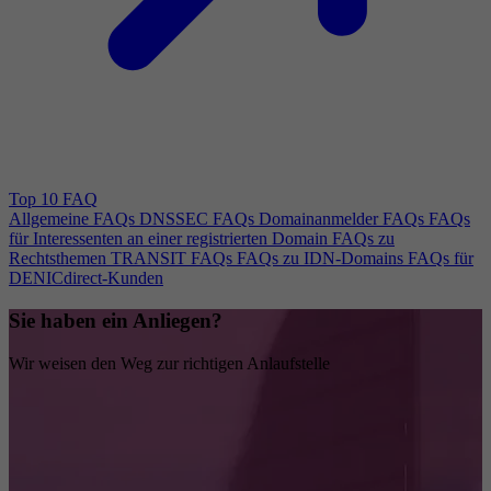
Top 10 FAQ
Allgemeine FAQs
DNSSEC FAQs
Domainanmelder FAQs
FAQs
für Interessenten an einer registrierten Domain
FAQs zu
Rechtsthemen
TRANSIT FAQs
FAQs zu IDN-Domains
FAQs für
DENICdirect-Kunden
Sie haben ein Anliegen?
Wir weisen den Weg zur richtigen Anlaufstelle