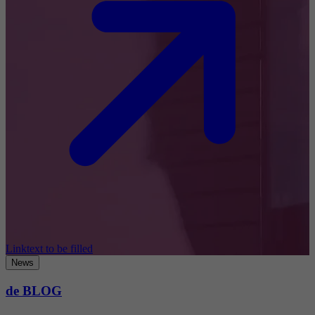
Linktext to be filled
News
de BLOG