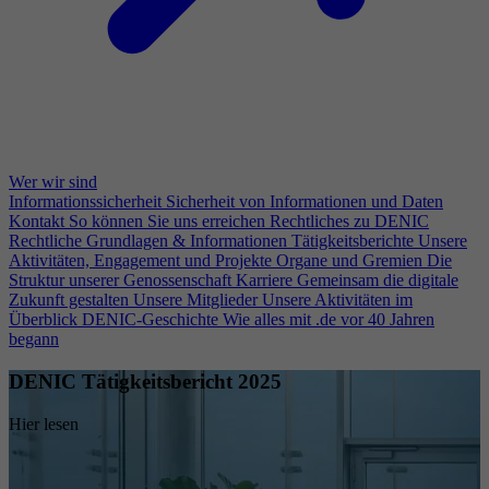
Wer wir sind
Informationssicherheit
Sicherheit von Informationen und Daten
Kontakt
So können Sie uns erreichen
Rechtliches zu DENIC
Rechtliche Grundlagen & Informationen
Tätigkeitsberichte
Unsere
Aktivitäten, Engagement und Projekte
Organe und Gremien
Die
Struktur unserer Genossenschaft
Karriere
Gemeinsam die digitale
Zukunft gestalten
Unsere Mitglieder
Unsere Aktivitäten im
Überblick
DENIC-Geschichte
Wie alles mit .de vor 40 Jahren
begann
DENIC Tätigkeitsbericht 2025
Hier lesen