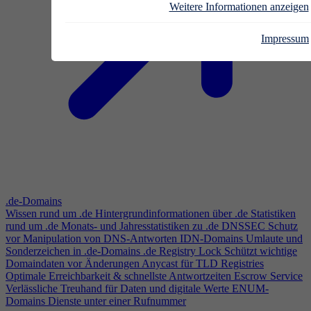
Weitere Informationen anzeigen
Impressum
.de-Domains
Wissen rund um .de
Hintergrundinformationen über .de
Statistiken
rund um .de
Monats- und Jahresstatistiken zu .de
DNSSEC
Schutz
vor Manipulation von DNS-Antworten
IDN-Domains
Umlaute und
Sonderzeichen in .de-Domains
.de Registry Lock
Schützt wichtige
Domaindaten vor Änderungen
Anycast für TLD Registries
Optimale Erreichbarkeit & schnellste Antwortzeiten
Escrow Service
Verlässliche Treuhand für Daten und digitale Werte
ENUM-
Domains
Dienste unter einer Rufnummer