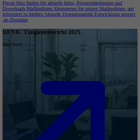
Presse
Hier finden Sie aktuelle Infos, Pressemitteilungen und
Downloads
Mailinglisten
Abonnieren Sie unsere Mailinglisten, um
informiert zu bleiben
Aktuelle Domainstatistik
Entwicklung unserer
.de-Domains
DENIC Tätigkeitsbericht 2025
Hier lesen