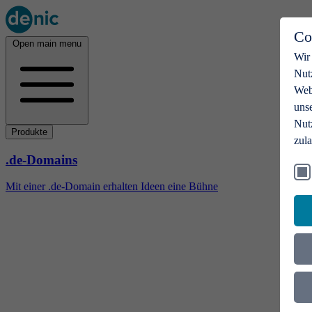
Co
Open main menu
Wir
Nut
Webs
uns
Nut
Produkte
zul
.de-Domains
Mit einer .de-Domain erhalten Ideen eine Bühne