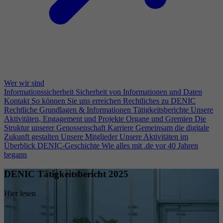
Wer wir sind
Informationssicherheit
Sicherheit von Informationen und Daten
Kontakt
So können Sie uns erreichen
Rechtliches zu DENIC
Rechtliche Grundlagen & Informationen
Tätigkeitsberichte
Unsere
Aktivitäten, Engagement und Projekte
Organe und Gremien
Die
Struktur unserer Genossenschaft
Karriere
Gemeinsam die digitale
Zukunft gestalten
Unsere Mitglieder
Unsere Aktivitäten im
Überblick
DENIC-Geschichte
Wie alles mit .de vor 40 Jahren
begann
DENIC Tätigkeitsbericht 2025
Hier lesen