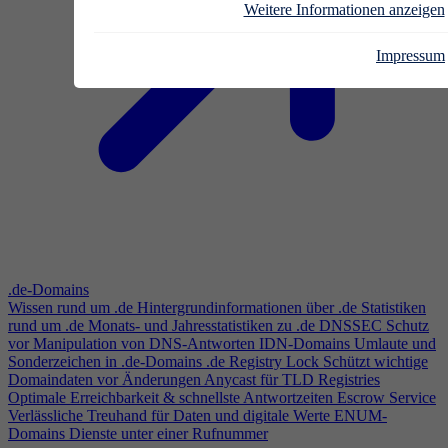
Weitere Informationen anzeigen
Impressum
.de-Domains
Wissen rund um .de
Hintergrundinformationen über .de
Statistiken
rund um .de
Monats- und Jahresstatistiken zu .de
DNSSEC
Schutz
vor Manipulation von DNS-Antworten
IDN-Domains
Umlaute und
Sonderzeichen in .de-Domains
.de Registry Lock
Schützt wichtige
Domaindaten vor Änderungen
Anycast für TLD Registries
Optimale Erreichbarkeit & schnellste Antwortzeiten
Escrow Service
Verlässliche Treuhand für Daten und digitale Werte
ENUM-
Domains
Dienste unter einer Rufnummer