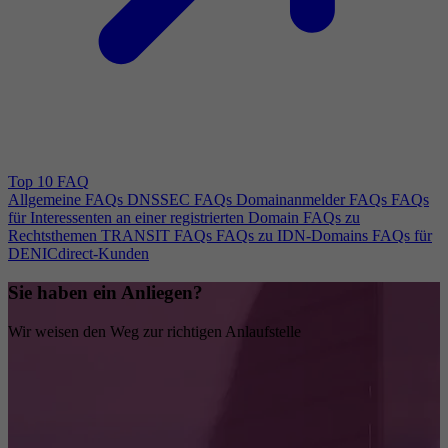
Top 10 FAQ
Allgemeine FAQs
DNSSEC FAQs
Domainanmelder FAQs
FAQs
für Interessenten an einer registrierten Domain
FAQs zu
Rechtsthemen
TRANSIT FAQs
FAQs zu IDN-Domains
FAQs für
DENICdirect-Kunden
Sie haben ein Anliegen?
Wir weisen den Weg zur richtigen Anlaufstelle