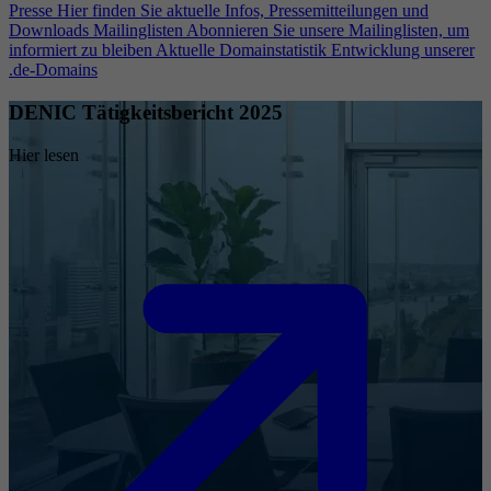
Presse
Hier finden Sie aktuelle Infos, Pressemitteilungen und
Downloads
Mailinglisten
Abonnieren Sie unsere Mailinglisten, um
informiert zu bleiben
Aktuelle Domainstatistik
Entwicklung unserer
.de-Domains
DENIC Tätigkeitsbericht 2025
Hier lesen