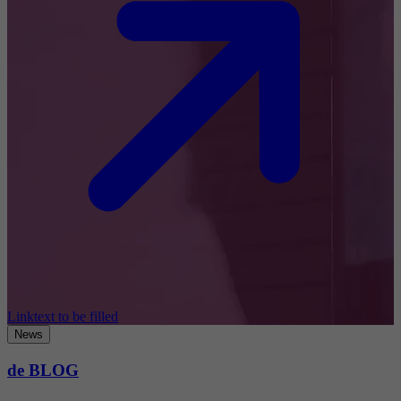
Linktext to be filled
News
de BLOG