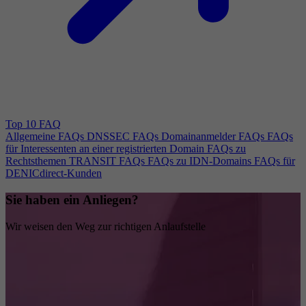
Top 10 FAQ
Allgemeine FAQs
DNSSEC FAQs
Domainanmelder FAQs
FAQs
für Interessenten an einer registrierten Domain
FAQs zu
Rechtsthemen
TRANSIT FAQs
FAQs zu IDN-Domains
FAQs für
DENICdirect-Kunden
Sie haben ein Anliegen?
Wir weisen den Weg zur richtigen Anlaufstelle