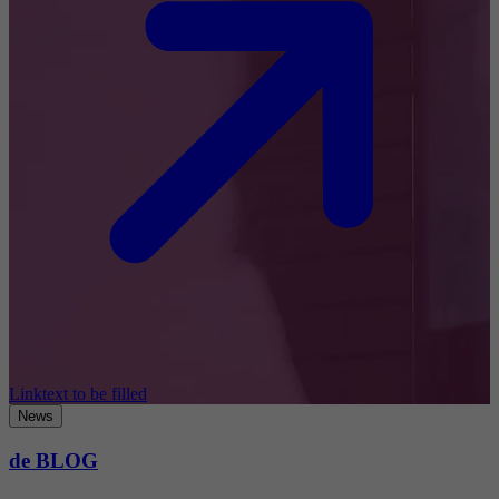
Linktext to be filled
News
de BLOG