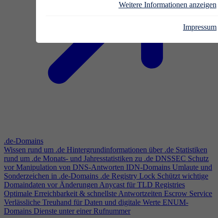
Weitere Informationen anzeigen
Impressum
.de-Domains
Wissen rund um .de
Hintergrundinformationen über .de
Statistiken
rund um .de
Monats- und Jahresstatistiken zu .de
DNSSEC
Schutz
vor Manipulation von DNS-Antworten
IDN-Domains
Umlaute und
Sonderzeichen in .de-Domains
.de Registry Lock
Schützt wichtige
Domaindaten vor Änderungen
Anycast für TLD Registries
Optimale Erreichbarkeit & schnellste Antwortzeiten
Escrow Service
Verlässliche Treuhand für Daten und digitale Werte
ENUM-
Domains
Dienste unter einer Rufnummer