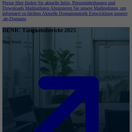
Presse
Hier finden Sie aktuelle Infos, Pressemitteilungen und
Downloads
Mailinglisten
Abonnieren Sie unsere Mailinglisten, um
informiert zu bleiben
Aktuelle Domainstatistik
Entwicklung unserer
.de-Domains
DENIC Tätigkeitsbericht 2025
Hier lesen