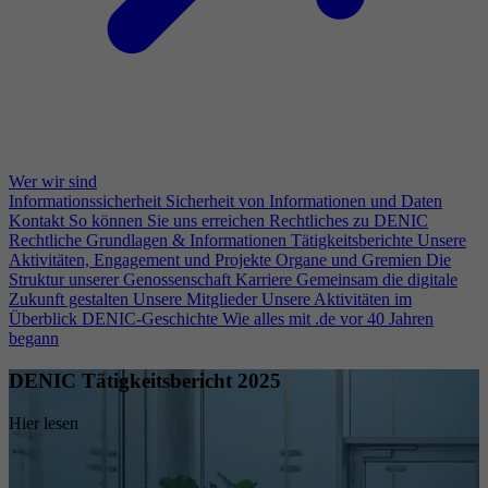
Wer wir sind
Informationssicherheit
Sicherheit von Informationen und Daten
Kontakt
So können Sie uns erreichen
Rechtliches zu DENIC
Rechtliche Grundlagen & Informationen
Tätigkeitsberichte
Unsere
Aktivitäten, Engagement und Projekte
Organe und Gremien
Die
Struktur unserer Genossenschaft
Karriere
Gemeinsam die digitale
Zukunft gestalten
Unsere Mitglieder
Unsere Aktivitäten im
Überblick
DENIC-Geschichte
Wie alles mit .de vor 40 Jahren
begann
DENIC Tätigkeitsbericht 2025
Hier lesen