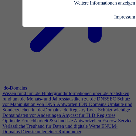
Weitere Informationen anzeigen
Impressum
.de-Domains
Wissen rund um .de
Hintergrundinformationen über .de
Statistiken
rund um .de
Monats- und Jahresstatistiken zu .de
DNSSEC
Schutz
vor Manipulation von DNS-Antworten
IDN-Domains
Umlaute und
Sonderzeichen in .de-Domains
.de Registry Lock
Schützt wichtige
Domaindaten vor Änderungen
Anycast für TLD Registries
Optimale Erreichbarkeit & schnellste Antwortzeiten
Escrow Service
Verlässliche Treuhand für Daten und digitale Werte
ENUM-
Domains
Dienste unter einer Rufnummer