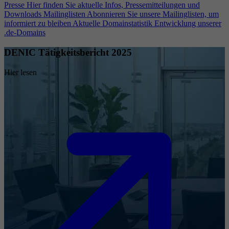
Presse
Hier finden Sie aktuelle Infos, Pressemitteilungen und
Downloads
Mailinglisten
Abonnieren Sie unsere Mailinglisten, um
informiert zu bleiben
Aktuelle Domainstatistik
Entwicklung unserer
.de-Domains
DENIC Tätigkeitsbericht 2025
Hier lesen