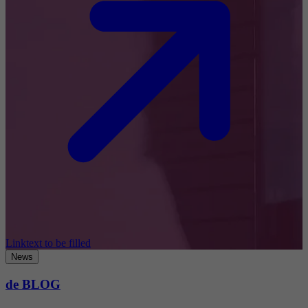
Linktext to be filled
News
de BLOG