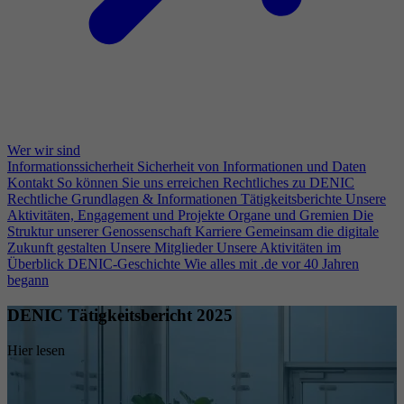
Wer wir sind
Informationssicherheit
Sicherheit von Informationen und Daten
Kontakt
So können Sie uns erreichen
Rechtliches zu DENIC
Rechtliche Grundlagen & Informationen
Tätigkeitsberichte
Unsere
Aktivitäten, Engagement und Projekte
Organe und Gremien
Die
Struktur unserer Genossenschaft
Karriere
Gemeinsam die digitale
Zukunft gestalten
Unsere Mitglieder
Unsere Aktivitäten im
Überblick
DENIC-Geschichte
Wie alles mit .de vor 40 Jahren
begann
DENIC Tätigkeitsbericht 2025
Hier lesen