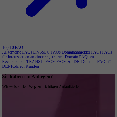
Top 10 FAQ
Allgemeine FAQs
DNSSEC FAQs
Domainanmelder FAQs
FAQs
für Interessenten an einer registrierten Domain
FAQs zu
Rechtsthemen
TRANSIT FAQs
FAQs zu IDN-Domains
FAQs für
DENICdirect-Kunden
Sie haben ein Anliegen?
Wir weisen den Weg zur richtigen Anlaufstelle