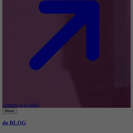
Linktext to be filled
News
de BLOG