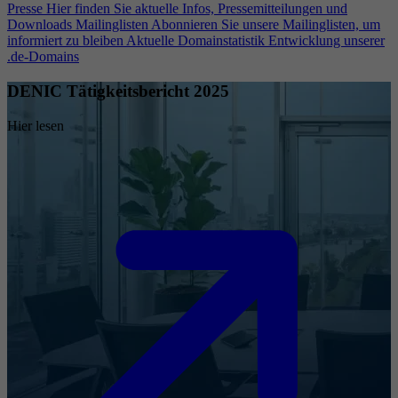
Presse
Hier finden Sie aktuelle Infos, Pressemitteilungen und
Downloads
Mailinglisten
Abonnieren Sie unsere Mailinglisten, um
informiert zu bleiben
Aktuelle Domainstatistik
Entwicklung unserer
.de-Domains
DENIC Tätigkeitsbericht 2025
Hier lesen