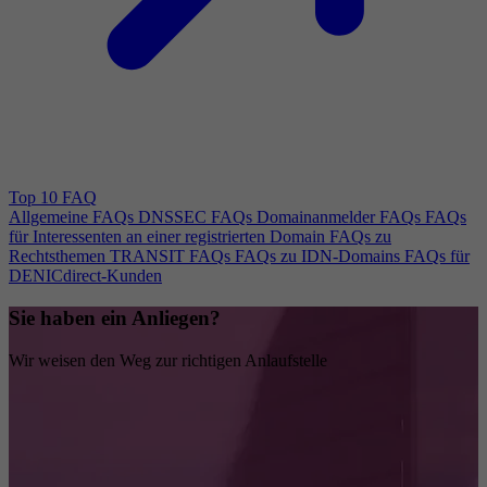
Top 10 FAQ
Allgemeine FAQs
DNSSEC FAQs
Domainanmelder FAQs
FAQs
für Interessenten an einer registrierten Domain
FAQs zu
Rechtsthemen
TRANSIT FAQs
FAQs zu IDN-Domains
FAQs für
DENICdirect-Kunden
Sie haben ein Anliegen?
Wir weisen den Weg zur richtigen Anlaufstelle