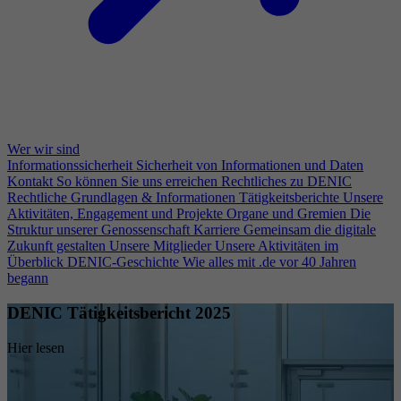
Wer wir sind
Informationssicherheit
Sicherheit von Informationen und Daten
Kontakt
So können Sie uns erreichen
Rechtliches zu DENIC
Rechtliche Grundlagen & Informationen
Tätigkeitsberichte
Unsere
Aktivitäten, Engagement und Projekte
Organe und Gremien
Die
Struktur unserer Genossenschaft
Karriere
Gemeinsam die digitale
Zukunft gestalten
Unsere Mitglieder
Unsere Aktivitäten im
Überblick
DENIC-Geschichte
Wie alles mit .de vor 40 Jahren
begann
DENIC Tätigkeitsbericht 2025
Hier lesen