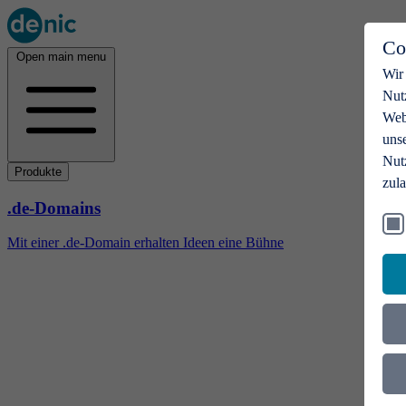
Co
Open main menu
Wir
Nut
Webs
uns
Nut
Produkte
zul
.de-Domains
Mit einer .de-Domain erhalten Ideen eine Bühne