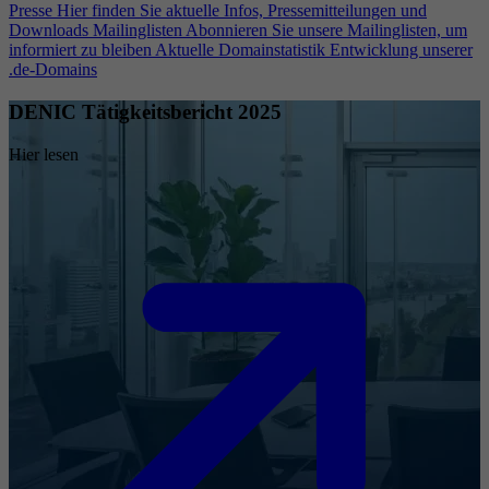
Presse
Hier finden Sie aktuelle Infos, Pressemitteilungen und
Downloads
Mailinglisten
Abonnieren Sie unsere Mailinglisten, um
informiert zu bleiben
Aktuelle Domainstatistik
Entwicklung unserer
.de-Domains
DENIC Tätigkeitsbericht 2025
Hier lesen