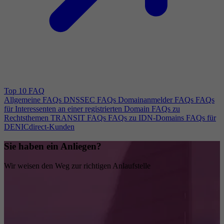
Top 10 FAQ
Allgemeine FAQs
DNSSEC FAQs
Domainanmelder FAQs
FAQs
für Interessenten an einer registrierten Domain
FAQs zu
Rechtsthemen
TRANSIT FAQs
FAQs zu IDN-Domains
FAQs für
DENICdirect-Kunden
Sie haben ein Anliegen?
Wir weisen den Weg zur richtigen Anlaufstelle