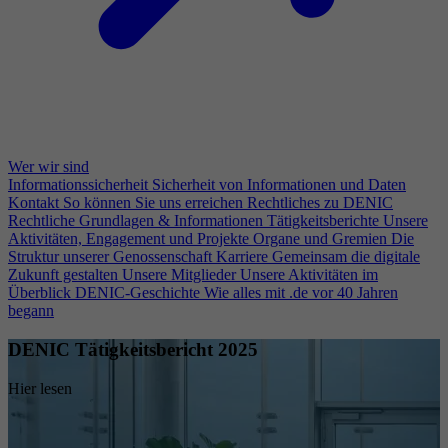
Wer wir sind
Informationssicherheit
Sicherheit von Informationen und Daten
Kontakt
So können Sie uns erreichen
Rechtliches zu DENIC
Rechtliche Grundlagen & Informationen
Tätigkeitsberichte
Unsere
Aktivitäten, Engagement und Projekte
Organe und Gremien
Die
Struktur unserer Genossenschaft
Karriere
Gemeinsam die digitale
Zukunft gestalten
Unsere Mitglieder
Unsere Aktivitäten im
Überblick
DENIC-Geschichte
Wie alles mit .de vor 40 Jahren
begann
DENIC Tätigkeitsbericht 2025
Hier lesen