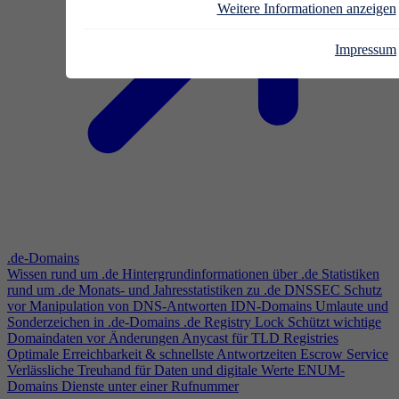
Weitere Informationen anzeigen
Impressum
.de-Domains
Wissen rund um .de
Hintergrundinformationen über .de
Statistiken
rund um .de
Monats- und Jahresstatistiken zu .de
DNSSEC
Schutz
vor Manipulation von DNS-Antworten
IDN-Domains
Umlaute und
Sonderzeichen in .de-Domains
.de Registry Lock
Schützt wichtige
Domaindaten vor Änderungen
Anycast für TLD Registries
Optimale Erreichbarkeit & schnellste Antwortzeiten
Escrow Service
Verlässliche Treuhand für Daten und digitale Werte
ENUM-
Domains
Dienste unter einer Rufnummer