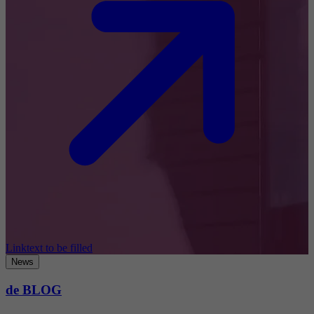
Linktext to be filled
News
de BLOG