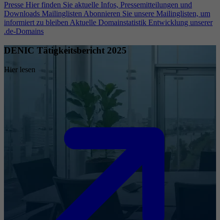
Presse
Hier finden Sie aktuelle Infos, Pressemitteilungen und
Downloads
Mailinglisten
Abonnieren Sie unsere Mailinglisten, um
informiert zu bleiben
Aktuelle Domainstatistik
Entwicklung unserer
.de-Domains
DENIC Tätigkeitsbericht 2025
Hier lesen