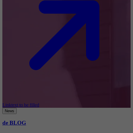
Linktext to be filled
News
de BLOG