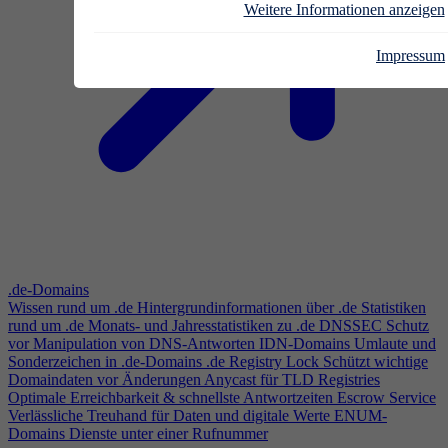
Weitere Informationen anzeigen
Impressum
.de-Domains
Wissen rund um .de
Hintergrundinformationen über .de
Statistiken
rund um .de
Monats- und Jahresstatistiken zu .de
DNSSEC
Schutz
vor Manipulation von DNS-Antworten
IDN-Domains
Umlaute und
Sonderzeichen in .de-Domains
.de Registry Lock
Schützt wichtige
Domaindaten vor Änderungen
Anycast für TLD Registries
Optimale Erreichbarkeit & schnellste Antwortzeiten
Escrow Service
Verlässliche Treuhand für Daten und digitale Werte
ENUM-
Domains
Dienste unter einer Rufnummer