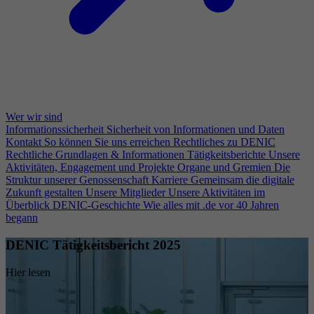
Wer wir sind
Informationssicherheit
Sicherheit von Informationen und Daten
Kontakt
So können Sie uns erreichen
Rechtliches zu DENIC
Rechtliche Grundlagen & Informationen
Tätigkeitsberichte
Unsere
Aktivitäten, Engagement und Projekte
Organe und Gremien
Die
Struktur unserer Genossenschaft
Karriere
Gemeinsam die digitale
Zukunft gestalten
Unsere Mitglieder
Unsere Aktivitäten im
Überblick
DENIC-Geschichte
Wie alles mit .de vor 40 Jahren
begann
DENIC Tätigkeitsbericht 2025
Hier lesen