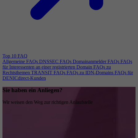
Top 10 FAQ
Allgemeine FAQs
DNSSEC FAQs
Domainanmelder FAQs
FAQs
für Interessenten an einer registrierten Domain
FAQs zu
Rechtsthemen
TRANSIT FAQs
FAQs zu IDN-Domains
FAQs für
DENICdirect-Kunden
Sie haben ein Anliegen?
Wir weisen den Weg zur richtigen Anlaufstelle